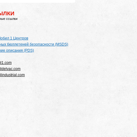
ЫЛКИ
ные ссылки
обил 1 Центров
ных бюллетеней безопасности (MSDS)
кие описания (PDS)
l1.com
ldelvac.com
industrial.com