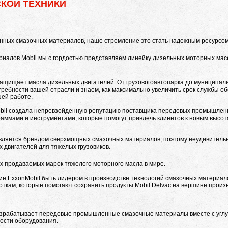
КОЙ ТЕХНИКИ
нных смазочных материалов, наше стремление это стать надежным ресурсом
иалов Mobil мы с гордостью представляем линейку дизельных моторных масе
защищает масла дизельных двигателей. От грузовогоавтопарка до муниципал
ребности вашей отрасли и знаем, как максимально увеличить срок службы о
шей работе.
obil создала непревзойденную репутацию поставщика передовых промышлен
аммами и инструментами, которые помогут привлечь клиентов к новым высо
является брендом сверхмощных смазочных материалов, поэтому неудивительно
 двигателей для тяжелых грузовиков.
мых продаваемых марок тяжелого моторного масла в мире.
ние ExxonMobil быть лидером в производстве технологий смазочных материал
ткам, которые помогают сохранить продукты Mobil Delvac на вершине произ
азрабатывает передовые промышленные смазочные материалы вместе с углу
ости оборудования.