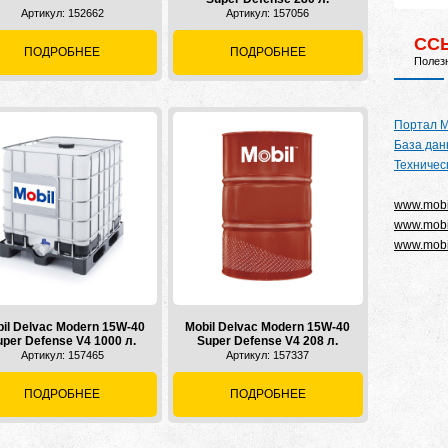
Артикул: 152662
Артикул: 157056
СС
ПОДРОБНЕЕ
ПОДРОБНЕЕ
Полез
Портал М
База дан
Техничес
www.mobi
www.mobi
www.mobil
il Delvac Modern 15W-40
Mobil Delvac Modern 15W-40
uper Defense V4 1000 л.
Super Defense V4 208 л.
Артикул: 157465
Артикул: 157337
ПОДРОБНЕЕ
ПОДРОБНЕЕ