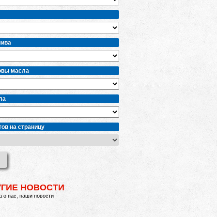
лива
овы масла
ла
ов на страницу
УГИЕ НОВОСТИ
 о нас, наши новости