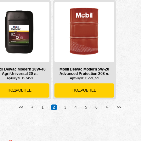
il Delvac Modern 10W-40
Mobil Delvac Modern 5W-20
Agri Universal 20 л.
Advanced Protection 208 л.
Артикул: 157459
Артикул: 15del_ad
ПОДРОБНЕЕ
ПОДРОБНЕЕ
<<
<
1
[
2
]
3
4
5
6
>
>>