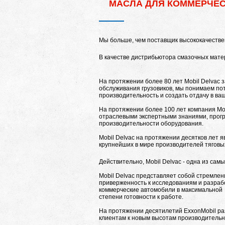
МАСЛА ДЛЯ КОММЕРЧЕС
Мы больше, чем поставщик высококачестве
В качестве дистрибьютора смазочных матер
На протяжении более 80 лет Mobil Delvac 
обслуживания грузовиков, мы понимаем пот
производительность и создать отдачу в ва
На протяжении более 100 лет компания M
отраслевыми экспертными знаниями, прогр
производительности оборудования.
Mobil Delvac на протяжении десятков лет 
крупнейших в мире производителей тяговых
Действительно, Mobil Delvac - одна из са
Mobil Delvac представляет собой стремле
приверженность к исследованиям и разрабо
коммерческие автомобили в максимальной
степени готовности к работе.
На протяжении десятилетий ExxonMobil р
клиентам к новым высотам производительн