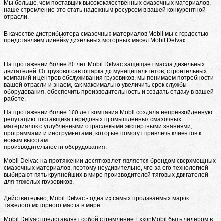
Мы больше, чем поставщик высококачественных смазочных материалов,
наше стремление это стать надежным ресурсом в вашей конкурентной
отрасли.
В качестве дистрибьютора смазочных материалов Mobil мы с гордостью
представляем линейку дизельных моторных масел Mobil Delvac.
На протяжении более 80 лет Mobil Delvac защищает масла дизельных
двигателей. От грузовогоавтопарка до муниципалитетов, строительных
компаний и центров обслуживания грузовиков, мы понимаем потребности
вашей отрасли и знаем, как максимально увеличить срок службы
оборудования, обеспечить производительность и создать отдачу в вашей
работе.
На протяжении более 100 лет компания Mobil создала непревзойденную
репутацию поставщика передовых промышленных смазочных
материалов с углубленными отраслевыми экспертными знаниями,
программами и инструментами, которые помогут привлечь клиентов к
новым высотам
производительности оборудования.
Mobil Delvac на протяжении десятков лет является брендом сверхмощных
смазочных материалов, поэтому неудивительно, что за его технологией
выбирают пять крупнейших в мире производителей тяговых двигателей
для тяжелых грузовиков.
Действительно, Mobil Delvac - одна из самых продаваемых марок
тяжелого моторного масла в мире.
Mobil Delvac представляет собой стремление ExxonMobil быть лидером в