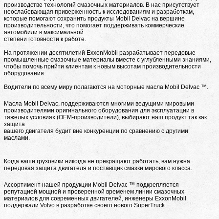
производстве технологий смазочных материалов. В нас присутствует
неослабевающая приверженность к исследованиям и разработкам,
которые помогают сохранить продукты Mobil Delvac на вершине
производительности, что помогает поддерживать коммерческие
автомобили в максимальной
степени готовности к работе.
На протяжении десятилетий ExxonMobil разрабатывает передовые
промышленные смазочные материалы вместе с углубленными знаниями,
чтобы помочь прийти клиентам к новым высотам производительности
оборудования.
Водители по всему миру полагаются на моторные масла Mobil Delvac ™.
Масла Mobil Delvac, поддерживаются многими ведущими мировыми
производителями оригинального оборудования для эксплуатации в
тяжелых условиях (OEM-производители), выбирают наш продукт так как
защита
вашего двигателя будит вне конкуренции по сравнению с другими
маслами.
Когда ваши грузовики никогда не прекращают работать, вам нужна
передовая защита двигателя и поставщик смазки мирового класса.
Ассортимент нашей продукции Mobil Delvac ™ подкрепляется
репутацией мощной и проверенной временем линии смазочных
материалов для современных двигателей, инженеры ExxonMobil
поддержали Volvo в разработке своего нового SuperTruck.