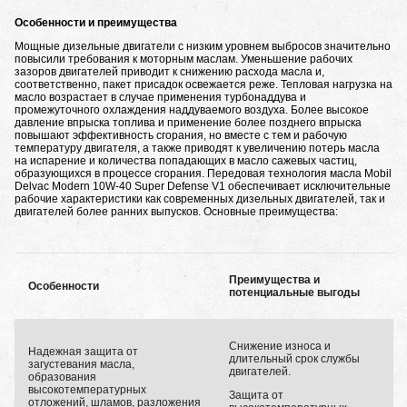
Особенности и преимущества
Мощные дизельные двигатели с низким уровнем выбросов значительно
повысили требования к моторным маслам. Уменьшение рабочих
зазоров двигателей приводит к снижению расхода масла и,
соответственно, пакет присадок освежается реже. Тепловая нагрузка на
масло возрастает в случае применения турбонаддува и
промежуточного охлаждения наддуваемого воздуха. Более высокое
давление впрыска топлива и применение более позднего впрыска
повышают эффективность сгорания, но вместе с тем и рабочую
температуру двигателя, а также приводят к увеличению потерь масла
на испарение и количества попадающих в масло сажевых частиц,
образующихся в процессе сгорания. Передовая технология масла Mobil
Delvac Modern 10W-40 Super Defense V1 обеспечивает исключительные
рабочие характеристики как современных дизельных двигателей, так и
двигателей более ранних выпусков. Основные преимущества:
Преимущества и
Особенности
потенциальные выгоды
Снижение износа и
Надежная защита от
длительный срок службы
загустевания масла,
двигателей.
образования
высокотемпературных
Защита от
отложений, шламов, разложения