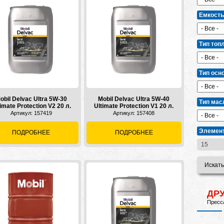
Емкость
Тип топ
Тип осн
obil Delvac Ultra 5W-30
Mobil Delvac Ultra 5W-40
Тип мас
imate Protection V2 20 л.
Ultimate Protection V1 20 л.
Артикул: 157419
Артикул: 157408
Элемент
ПОДРОБНЕЕ
ПОДРОБНЕЕ
ДР
Пресса