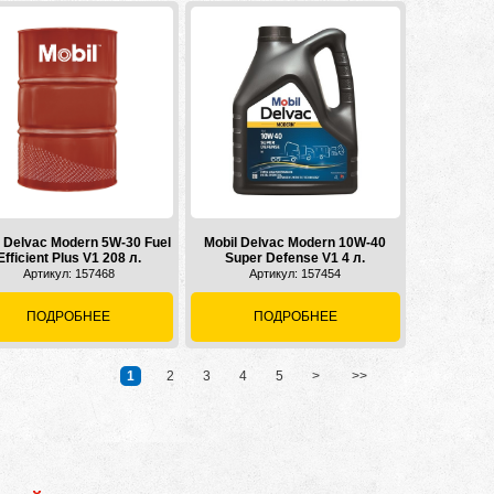
l Delvac Modern 5W-30 Fuel
Mobil Delvac Modern 10W-40
Efficient Plus V1 208 л.
Super Defense V1 4 л.
Артикул: 157468
Артикул: 157454
ПОДРОБНЕЕ
ПОДРОБНЕЕ
[
1
]
2
3
4
5
>
>>