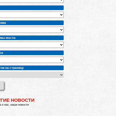
лива
овы масла
ла
ов на страницу
УГИЕ НОВОСТИ
 о нас, наши новости