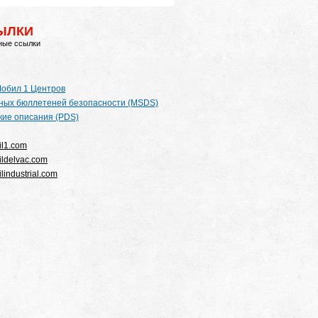
ЫЛКИ
ные ссылки
обил 1 Центров
ных бюллетеней безопасности (MSDS)
кие описания (PDS)
l1.com
ldelvac.com
industrial.com