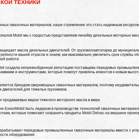
КОЙ ТЕХНИКИ
нных смазочных материалов, наше стремление это стать надежным ресурсом
иалов Mobil мы с гордостью представляем линейку дизельных моторных масе
защищает масла дизельных двигателей. От грузовогоавтопарка до муниципал
ребности вашей отрасли и знаем, как максимально увеличить срок службы о
шей работе.
obil создала непревзойденную репутацию поставщика передовых промышлен
аммами и инструментами, которые помогут привлечь клиентов к новым высо
является брендом сверхмощных смазочных материалов, поэтому неудивительно
 двигателей для тяжелых грузовиков.
мых продаваемых марок тяжелого моторного масла в мире.
ние ExxonMobil быть лидером в производстве технологий смазочных материал
ткам, которые помогают сохранить продукты Mobil Delvac на вершине произ
азрабатывает передовые промышленные смазочные материалы вместе с углу
ости оборудования.