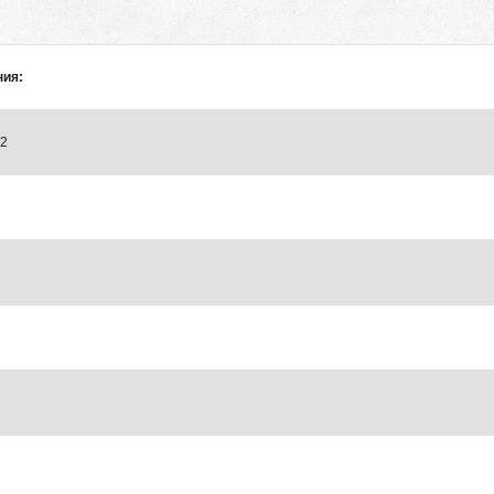
ния:
22