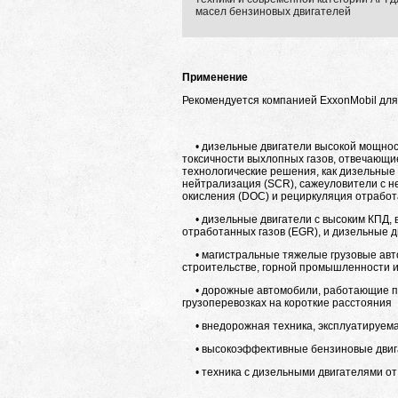
масел бензиновых двигателей
Применение
Рекомендуется компанией ExxonMobil дл
• дизельные двигатели высокой мощност
токсичности выхлопных газов, отвечающие
технологические решения, как дизельные
нейтрализация (SCR), сажеуловители с 
окисления (DOC) и рециркуляция отработ
• дизельные двигатели с высоким КПД, 
отработанных газов (EGR), и дизельные д
• магистральные тяжелые грузовые авто
строительстве, горной промышленности и
• дорожные автомобили, работающие при 
грузоперевозках на короткие расстояния
• внедорожная техника, эксплуатируемая
• высокоэффективные бензиновые двиг
• техника с дизельными двигателями от 