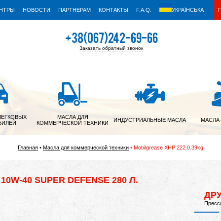
ЕНТРЫ
НОВОСТИ
ПАРТНЕРАМ
КОНТАКТЫ
F.A.Q.
УКРАЇНСЬКА
+38(067)242-69-66
Заказать обратный звонок
+38(050)342-39-05
ЛЕГКОВЫХ
МАСЛА ДЛЯ
ИНДУСТРИАЛЬНЫЕ МАСЛА
МАСЛА
БИЛЕЙ
КОММЕРЧЕСКОЙ ТЕХНИКИ
Главная
Масла для коммерческой техники
Mobilgrease XHP 222 0.39kg
10W-40 SUPER DEFENSE 280 Л.
ДР
Пресса