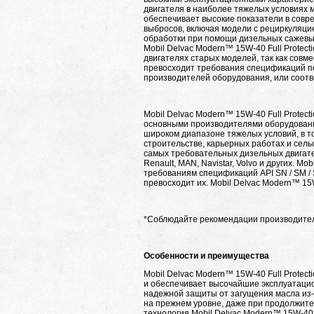
двигателя в наиболее тяжелых условиях 
обеспечивает высокие показатели в совр
выбросов, включая модели с рециркуляци
обработки при помощи дизельных сажевых
Mobil Delvac Modern™ 15W-40 Full Protec
двигателях старых моделей, так как сов
превосходит требования спецификаций по 
производителей оборудования, или соотв
Mobil Delvac Modern™ 15W-40 Full Protect
основными производителями оборудовани
широком диапазоне тяжелых условий, в т
строительстве, карьерных работах и сел
самых требовательных дизельных двигателе
Renault, MAN, Navistar, Volvo и других. Mo
требованиям спецификаций API SN / SM /
превосходит их. Mobil Delvac Modern™ 15
*Соблюдайте рекомендации производител
Особенности и преимущества
Mobil Delvac Modern™ 15W-40 Full Protec
и обеспечивает высочайшие эксплуатацио
надежной защиты от загущения масла из-
на прежнем уровне, даже при продолжите
технология Mobil Delvac Modern™ 15W-40 