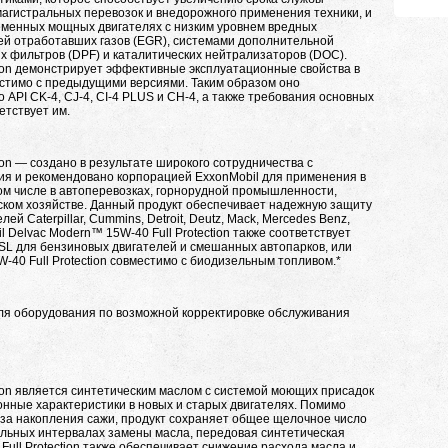
магистральных перевозок и внедорожного применения техники, и
еменных мощных двигателях с низким уровнем вредных
ей отработавших газов (EGR), системами дополнительной
 фильтров (DPF) и каталитических нейтрализаторов (DOC).
tion демонстрирует эффективные эксплуатационные свойства в
местимо с предыдущими версиями. Таким образом оно
API CK-4, CJ-4, CI-4 PLUS и CH-4, а также требования основных
етствует им.
ion — создано в результате широкого сотрудничества с
я и рекомендовано корпорацией ExxonMobil для применения в
ом числе в автоперевозках, горнорудной промышленности,
ьском хозяйстве. Данный продукт обеспечивает надежную защиту
й Caterpillar, Cummins, Detroit, Deutz, Mack, Mercedes Benz,
bil Delvac Modern™ 15W-40 Full Protection также соответствует
 SL для бензиновых двигателей и смешанных автопарков, или
W-40 Full Protection совместимо с биодизельным топливом.*
я оборудования по возможной корректировке обслуживания
tion является синтетическим маслом с системой моющих присадок
нные характеристики в новых и старых двигателях. Помимо
за накопления сажи, продукт сохраняет общее щелочное число
льных интервалах замены масла, передовая синтетическая
Full Protection также обеспечивает снижение расхода масла и