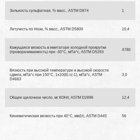
Зольность сульфатная, % масс., ASTM D874
1
Летучесть по Ноак, % масс., ASTM D5800
10,4
Кажущаяся вязкость в имитаторе холодной прокрутки
4780
(проворачиваемость) при -30°С, мПа*с, ASTM D5293
Вязкость при высокой температуре и высокой скорости
сдвига, мПа*с при 150°C, 1x10(6) c(-1), мПа*с, ASTM
3,0
D4683
Общее щелочное число, мг КОН/г, ASTM D2896
12,4
Кинематическая вязкость при 40°C, мм2/с, ASTM D445
56