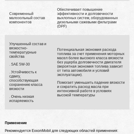
Обеспечивает повышение
Современный
эффективности и долговечности
малозольный состав
выхлопных систем, оборудованных
компонентов
дизельными сажевыми фильтрами
(DPF)
Улучшенный состав и
вязкостно-
Потенциальная экономия расхода
температурные
топлива за счет применения моторных
свойства
масел более высокого класса вязкости
без ущерба долговечности двигателя
. SAE 5W-30
(вероятная экономия топлива зависит
от типа автомобиля и условий
. Устойчивость к
эксплуатации).
сдвигу,
способствующая
Помогает уменьшить падение вязкости
сохранению класса
и сократить расход масла при
вязкости
интенсивной работе в условиях
высокой температуры
. Очень низкая
испаряемость
Применение
Рекомендуется ExxonMobil для следующих областей применения: