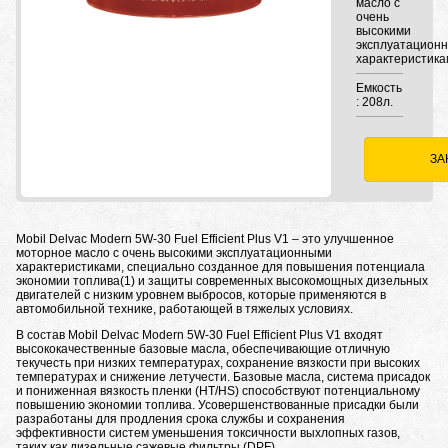
масло с
очень
высокими
эксплуатацион
характеристика
Емкость
: 208л.
ЗА
Mobil Delvac Modern 5W-30 Fuel Efficient Plus V1 – это улучшенное
моторное масло с очень высокими эксплуатационными
характеристиками, специально созданное для повышения потенциала
экономии топлива(1) и защиты современных высокомощных дизельных
двигателей с низким уровнем выбросов, которые применяются в
автомобильной технике, работающей в тяжелых условиях.
В состав Mobil Delvac Modern 5W-30 Fuel Efficient Plus V1 входят
высококачественные базовые масла, обеспечивающие отличную
текучесть при низких температурах, сохранение вязкости при высоких
температурах и снижение летучести. Базовые масла, система присадок
и пониженная вязкость пленки (HT/HS) способствуют потенциальному
повышению экономии топлива. Усовершенствованные присадки были
разработаны для продления срока службы и сохранения
эффективности систем уменьшения токсичности выхлопных газов,
таких как дизельные сажевые фильтры (DPF).