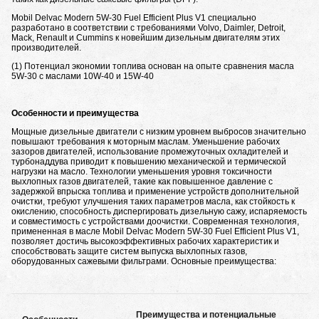
Mobil Delvac Modern 5W-30 Fuel Efficient Plus V1 специально
разработано в соответствии с требованиями Volvo, Daimler, Detroit,
Mack, Renault и Cummins к новейшим дизельным двигателям этих
производителей.
(1) Потенциал экономии топлива основан на опыте сравнения масла
5W-30 с маслами 10W-40 и 15W-40
Особенности и преимущества
Мощные дизельные двигатели с низким уровнем выбросов значительно
повышают требования к моторным маслам. Уменьшение рабочих
зазоров двигателей, использование промежуточных охладителей и
турбонаддува приводит к повышению механической и термической
нагрузки на масло. Технологии уменьшения уровня токсичности
выхлопных газов двигателей, такие как повышенное давление с
задержкой впрыска топлива и применение устройств дополнительной
очистки, требуют улучшения таких параметров масла, как стойкость к
окислению, способность диспергировать дизельную сажу, испаряемость
и совместимость с устройствами доочистки. Современная технология,
примененная в масле Mobil Delvac Modern 5W-30 Fuel Efficient Plus V1,
позволяет достичь высокоэффективных рабочих характеристик и
способствовать защите систем выпуска выхлопных газов,
оборудованных сажевыми фильтрами. Основные преимущества:
Преимущества и потенциальные