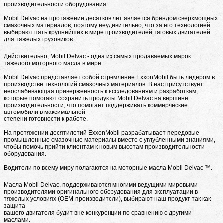
производительности оборудования.
Mobil Delvac на протяжении десятков лет является брендом сверхмощных
смазочных материалов, поэтому неудивительно, что за его технологией
выбирают пять крупнейших в мире производителей тяговых двигателей
для тяжелых грузовиков.
Действительно, Mobil Delvac - одна из самых продаваемых марок
тяжелого моторного масла в мире.
Mobil Delvac представляет собой стремление ExxonMobil быть лидером в
производстве технологий смазочных материалов. В нас присутствует
неослабевающая приверженность к исследованиям и разработкам,
которые помогают сохранить продукты Mobil Delvac на вершине
производительности, что помогает поддерживать коммерческие
автомобили в максимальной
степени готовности к работе.
На протяжении десятилетий ExxonMobil разрабатывает передовые
промышленные смазочные материалы вместе с углубленными знаниями,
чтобы помочь прийти клиентам к новым высотам производительности
оборудования.
Водители по всему миру полагаются на моторные масла Mobil Delvac ™.
Масла Mobil Delvac, поддерживаются многими ведущими мировыми
производителями оригинального оборудования для эксплуатации в
тяжелых условиях (OEM-производители), выбирают наш продукт так как
защита
вашего двигателя будит вне конкуренции по сравнению с другими
маслами.