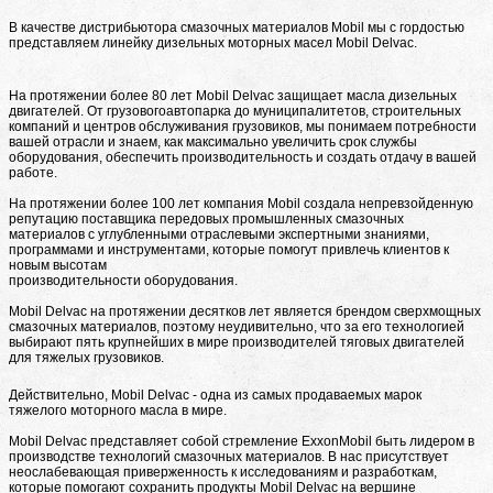
В качестве дистрибьютора смазочных материалов Mobil мы с гордостью
представляем линейку дизельных моторных масел Mobil Delvac.
На протяжении более 80 лет Mobil Delvac защищает масла дизельных
двигателей. От грузовогоавтопарка до муниципалитетов, строительных
компаний и центров обслуживания грузовиков, мы понимаем потребности
вашей отрасли и знаем, как максимально увеличить срок службы
оборудования, обеспечить производительность и создать отдачу в вашей
работе.
На протяжении более 100 лет компания Mobil создала непревзойденную
репутацию поставщика передовых промышленных смазочных
материалов с углубленными отраслевыми экспертными знаниями,
программами и инструментами, которые помогут привлечь клиентов к
новым высотам
производительности оборудования.
Mobil Delvac на протяжении десятков лет является брендом сверхмощных
смазочных материалов, поэтому неудивительно, что за его технологией
выбирают пять крупнейших в мире производителей тяговых двигателей
для тяжелых грузовиков.
Действительно, Mobil Delvac - одна из самых продаваемых марок
тяжелого моторного масла в мире.
Mobil Delvac представляет собой стремление ExxonMobil быть лидером в
производстве технологий смазочных материалов. В нас присутствует
неослабевающая приверженность к исследованиям и разработкам,
которые помогают сохранить продукты Mobil Delvac на вершине