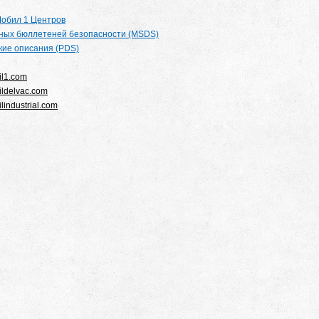
обил 1 Центров
ных бюллетеней безопасности (MSDS)
кие описания (PDS)
l1.com
ldelvac.com
industrial.com