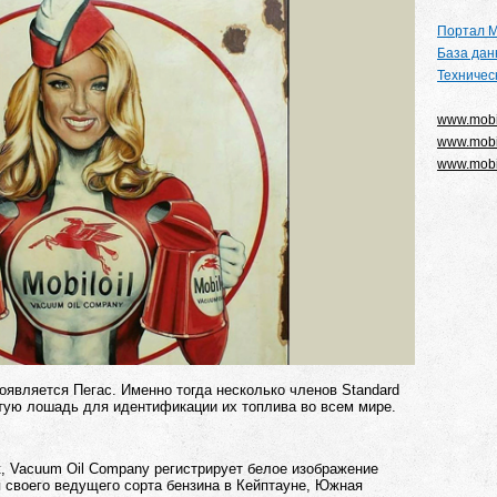
Портал М
База дан
Техничес
www.mobi
www.mobi
www.mobil
появляется Пегас. Именно тогда несколько членов Standard
атую лошадь для идентификации их топлива во всем мире.
st, Vacuum Oil Company регистрирует белое изображение
я своего ведущего сорта бензина в Кейптауне, Южная