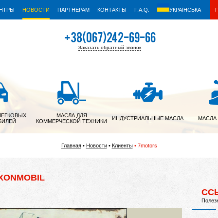
ЕНТРЫ
НОВОСТИ
ПАРТНЕРАМ
КОНТАКТЫ
F.A.Q.
УКРАЇНСЬКА
+38(067)242-69-66
Заказать обратный звонок
+38(050)342-39-05
ЛЕГКОВЫХ
МАСЛА ДЛЯ
ИНДУСТРИАЛЬНЫЕ МАСЛА
МАСЛА
БИЛЕЙ
КОММЕРЧЕСКОЙ ТЕХНИКИ
Главная
Новости
Клиенты
7motors
XONMOBIL
СС
Полез