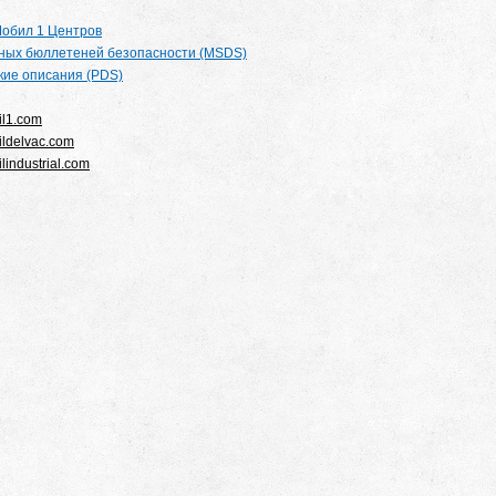
обил 1 Центров
ных бюллетеней безопасности (MSDS)
кие описания (PDS)
l1.com
ldelvac.com
industrial.com