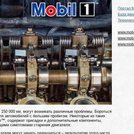
Портал М
База дан
Техничес
www.mobi
www.mobi
www.mobil
150 000 км, могут возникать различные проблемы. Бороться
ля автомобилей с большим пробегом. Некоторые из таких
er™, содержат присадки и дополнительные компоненты,
щими симптомами старения двигателя:
гателе могут начать разрушаться – результатом эт
ого часто