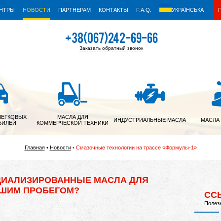
ЕНТРЫ
НОВОСТИ
ПАРТНЕРАМ
КОНТАКТЫ
F.A.Q.
УКРАЇНСЬКА
+38(067)242-69-66
Заказать обратный звонок
+38(050)342-39-05
ЛЕГКОВЫХ
МАСЛА ДЛЯ
ИНДУСТРИАЛЬНЫЕ МАСЛА
МАСЛА
БИЛЕЙ
КОММЕРЧЕСКОЙ ТЕХНИКИ
Главная
Новости
Смазочные технологии на трассе «Формулы-1»
ЦИАЛИЗИРОВАННЫЕ МАСЛА ДЛЯ
ШИМ ПРОБЕГОМ?
СС
Полез