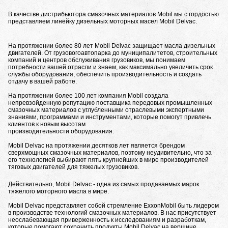
В качестве дистрибьютора смазочных материалов Mobil мы с гордостью
представляем линейку дизельных моторных масел Mobil Delvac.
На протяжении более 80 лет Mobil Delvac защищает масла дизельных
двигателей. От грузовогоавтопарка до муниципалитетов, строительных
компаний и центров обслуживания грузовиков, мы понимаем
потребности вашей отрасли и знаем, как максимально увеличить срок
службы оборудования, обеспечить производительность и создать
отдачу в вашей работе.
На протяжении более 100 лет компания Mobil создала
непревзойденную репутацию поставщика передовых промышленных
смазочных материалов с углубленными отраслевыми экспертными
знаниями, программами и инструментами, которые помогут привлечь
клиентов к новым высотам
производительности оборудования.
Mobil Delvac на протяжении десятков лет является брендом
сверхмощных смазочных материалов, поэтому неудивительно, что за
его технологией выбирают пять крупнейших в мире производителей
тяговых двигателей для тяжелых грузовиков.
Действительно, Mobil Delvac - одна из самых продаваемых марок
тяжелого моторного масла в мире.
Mobil Delvac представляет собой стремление ExxonMobil быть лидером
в производстве технологий смазочных материалов. В нас присутствует
неослабевающая приверженность к исследованиям и разработкам,
которые помогают сохранить продукты Mobil Delvac на вершине