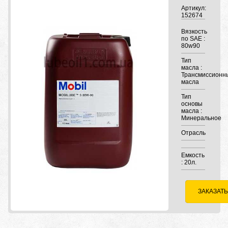
Артикул:
152674
Вязкость
по SAE :
80w90
Тип
масла :
Трансмиссионн
масла
Тип
основы
масла :
Минеральное
Отрасль
Емкость
: 20л.
ЗАКАЗАТЬ