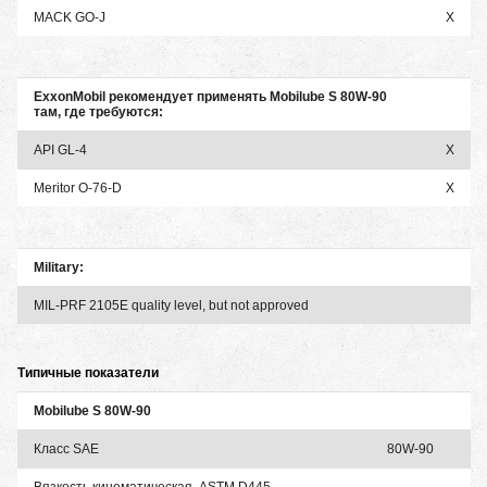
MACK GO-J
X
ExxonMobil рекомендует применять Mobilube S 80W-90
там, где требуются:
API GL-4
X
Meritor O-76-D
X
Military:
MIL-PRF 2105E quality level, but not approved
Типичные показатели
Mobilube S 80W-90
Класс SAE
80W-90