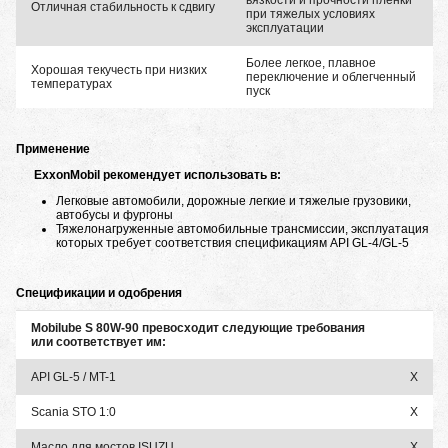
вязкости и прочности пленки
Отличная стабильность к сдвигу
при тяжелых условиях
эксплуатации
Более легкое, плавное
Хорошая текучесть при низких
переключение и облегченный
температурах
пуск
Применение
ExxonMobil рекомендует использовать в:
Легковые автомобили, дорожные легкие и тяжелые грузовики,
автобусы и фургоны
Тяжелонагруженные автомобильные трансмиссии, эксплуатация
которых требует соответствия спецификациям API GL-4/GL-5
Спецификации и одобрения
Mobilube S 80W-90 превосходит следующие требования
или соответствует им:
API GL-5 / MT-1
X
Scania STO 1:0
X
Масло для мостов ISUZU
X