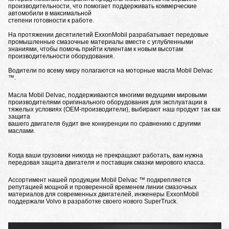
производительности, что помогает поддерживать коммерческие
автомобили в максимальной
степени готовности к работе.
На протяжении десятилетий ExxonMobil разрабатывает передовые
промышленные смазочные материалы вместе с углубленными
знаниями, чтобы помочь прийти клиентам к новым высотам
производительности оборудования.
Водители по всему миру полагаются на моторные масла Mobil Delvac
™.
Масла Mobil Delvac, поддерживаются многими ведущими мировыми
производителями оригинального оборудования для эксплуатации в
тяжелых условиях (OEM-производители), выбирают наш продукт так как
защита
вашего двигателя будит вне конкуренции по сравнению с другими
маслами.
Когда ваши грузовики никогда не прекращают работать, вам нужна
передовая защита двигателя и поставщик смазки мирового класса.
Ассортимент нашей продукции Mobil Delvac ™ подкрепляется
репутацией мощной и проверенной временем линии смазочных
материалов для современных двигателей, инженеры ExxonMobil
поддержали Volvo в разработке своего нового SuperTruck.