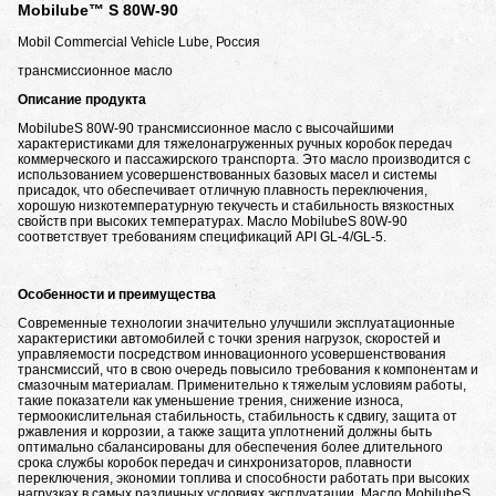
Mobilube™ S 80W-90
Mobil Commercial Vehicle Lube, Россия
трансмиссионное масло
Описание продукта
MobilubeS 80W-90 трансмиссионное масло с высочайшими
характеристиками для тяжелонагруженных ручных коробок передач
коммерческого и пассажирского транспорта. Это масло производится с
использованием усовершенствованных базовых масел и системы
присадок, что обеспечивает отличную плавность переключения,
хорошую низкотемпературную текучесть и стабильность вязкостных
свойств при высоких температурах. Масло MobilubeS 80W-90
соответствует требованиям спецификаций API GL-4/GL-5.
Особенности и преимущества
Современные технологии значительно улучшили эксплуатационные
характеристики автомобилей с точки зрения нагрузок, скоростей и
управляемости посредством инновационного усовершенствования
трансмиссий, что в свою очередь повысило требования к компонентам и
смазочным материалам. Применительно к тяжелым условиям работы,
такие показатели как уменьшение трения, снижение износа,
термоокислительная стабильность, стабильность к сдвигу, защита от
ржавления и коррозии, а также защита уплотнений должны быть
оптимально сбалансированы для обеспечения более длительного
срока службы коробок передач и синхронизаторов, плавности
переключения, экономии топлива и способности работать при высоких
нагрузках в самых различных условиях эксплуатации. Масло MobilubeS