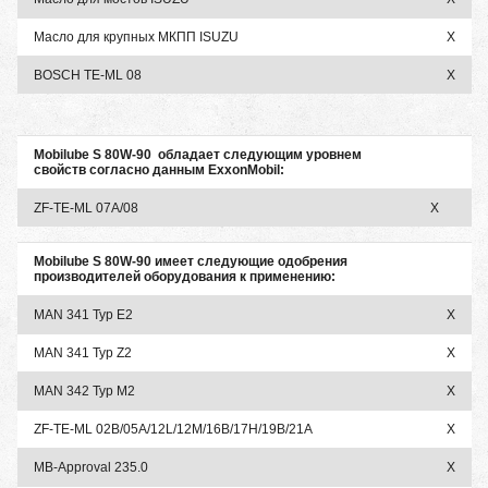
Масло для крупных МКПП ISUZU
X
BOSCH TE-ML 08
X
Mobilube S 80W-90 обладает следующим уровнем
свойств согласно данным ExxonMobil:
ZF-TE-ML 07A/08
X
Mobilube S 80W-90 имеет следующие одобрения
производителей оборудования к применению:
MAN 341 Typ E2
X
MAN 341 Typ Z2
X
MAN 342 Typ M2
X
ZF-TE-ML 02B/05A/12L/12M/16B/17H/19B/21A
X
MB-Approval 235.0
X