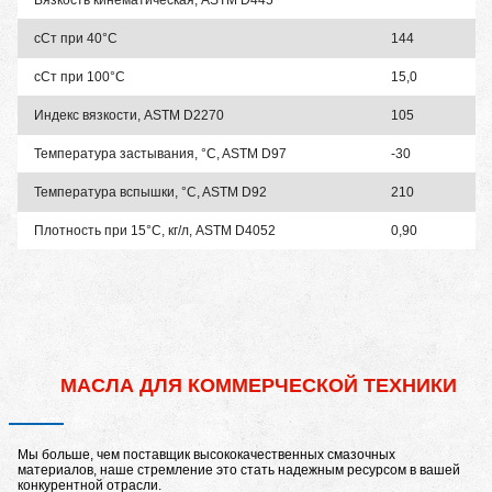
Вязкость кинематическая, ASTM D445
сСт при 40°C
144
сСт при 100°С
15,0
Индекс вязкости, ASTM D2270
105
Температура застывания, °C, ASTM D97
-30
Температура вспышки, °C, ASTM D92
210
Плотность при 15°С, кг/л, ASTM D4052
0,90
МАСЛА ДЛЯ КОММЕРЧЕСКОЙ ТЕХНИКИ
Мы больше, чем поставщик высококачественных смазочных
материалов, наше стремление это стать надежным ресурсом в вашей
конкурентной отрасли.