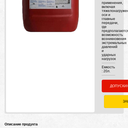
применения,
включая
тяжелонагруже
оси и
главные
передачи,
где
предполагаютс
возможность
возникновения
экстремальных
давлений
и
ударных
нагрузок
Емкость
: 20л.
ДОПУСКИ
ЗА
Описание продукта