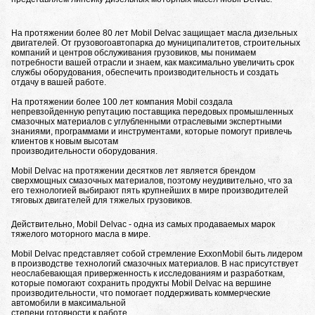
На протяжении более 80 лет Mobil Delvac защищает масла дизельных
двигателей. От грузовогоавтопарка до муниципалитетов, строительных
компаний и центров обслуживания грузовиков, мы понимаем
потребности вашей отрасли и знаем, как максимально увеличить срок
службы оборудования, обеспечить производительность и создать
отдачу в вашей работе.
На протяжении более 100 лет компания Mobil создала
непревзойденную репутацию поставщика передовых промышленных
смазочных материалов с углубленными отраслевыми экспертными
знаниями, программами и инструментами, которые помогут привлечь
клиентов к новым высотам
производительности оборудования.
Mobil Delvac на протяжении десятков лет является брендом
сверхмощных смазочных материалов, поэтому неудивительно, что за
его технологией выбирают пять крупнейших в мире производителей
тяговых двигателей для тяжелых грузовиков.
Действительно, Mobil Delvac - одна из самых продаваемых марок
тяжелого моторного масла в мире.
Mobil Delvac представляет собой стремление ExxonMobil быть лидером
в производстве технологий смазочных материалов. В нас присутствует
неослабевающая приверженность к исследованиям и разработкам,
которые помогают сохранить продукты Mobil Delvac на вершине
производительности, что помогает поддерживать коммерческие
автомобили в максимальной
степени готовности к работе.