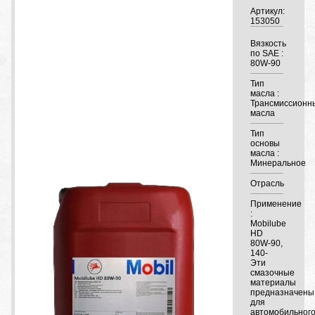
Артикул:
153050
Вязкость
по SAE :
80W-90
Тип
масла :
Трансмиссионн
масла
Тип
основы
масла :
Минеральное
Отрасль
Применение
:
Mobilube
HD
80W-90,
140-
Эти
смазочные
материалы
предназначены
для
автомобильног