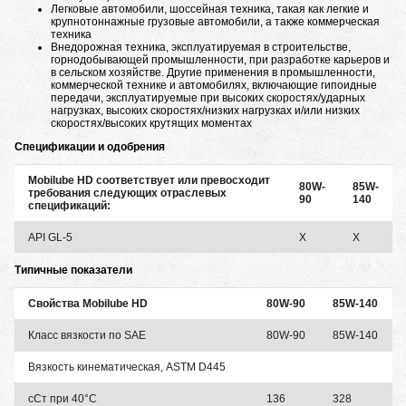
Легковые автомобили, шоссейная техника, такая как легкие и
крупнотоннажные грузовые автомобили, а также коммерческая
техника
Внедорожная техника, эксплуатируемая в строительстве,
горнодобывающей промышленности, при разработке карьеров и
в сельском хозяйстве. Другие применения в промышленности,
коммерческой технике и автомобилях, включающие гипоидные
передачи, эксплуатируемые при высоких скоростях/ударных
нагрузках, высоких скоростях/низких нагрузках и/или низких
скоростях/высоких крутящих моментах
Спецификации и одобрения
Mobilube HD соответствует или превосходит
80W-
85W-
требования следующих отраслевых
90
140
спецификаций:
API GL-5
X
X
Типичные показатели
Свойства Mobilube HD
80W-90
85W-140
Класс вязкости по SAE
80W-90
85W-140
Вязкость кинематическая, ASTM D445
сСт при 40°C
136
328