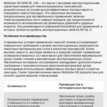
Mobilube HD 80W-90, 140 – это масла с высокими эксплуатационными
характеристиками для тяжелонагруженных трансмиссий ,
разработанные на основе высокоэффективных базовых масел и
передового пакета присадок. Эти смазочные материалы
предназначены для автомобильного применения, включая
тяжелонагруженные оси и главные передачи, где предполагаются
возможность возникновения экстремальных давлений и ударных
нагрузок. Они рекомендуются компанией ExxonMobil для применений, в
которых требуется уровень эксплуатационных свойств API GL-5.
Особенности и преимущества
Современные условия применения тяжелой техники устанавливают
повышенные требования к уровню эксплуатационных характеристик
смазочных материалов для узлов и агрегатов трансмиссий. Более
высокие скорости, крутящие моменты и нагрузки требуют применения
усовершенствованных составов масел для обеспечения максимального
срока службы техники и минимизации эксплуатационных затрат.
Увеличенные интервалы обслуживания накладывают дополнительные
требования к трансмиссионным смазочным материалам, делая
необходимым использование эффективных базовых масел и пакетов
присадок. Серия трансмиссионных масел Mobilube HD разработана для
полного удовлетворения этим вызовам.
Преимущества и
Особенности
потенциальные выгоды
Увеличение срока службы
Исключительная термическая
шестерен и подшипников
стабильность и стойкость к
благодаря минимальному
высокотемпературному
образованию отложений