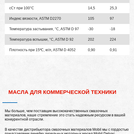
сСт при 100°C
14,5
25,3
Индекс вязкости, ASTM D2270
105
97
Температура застывания, °C, ASTM D 97
-30
-18
Температура вспышки, °C, ASTM D 92
202
224
Плотность при 15ºС, кг/л, ASTM D 4052
0,90
0,91
МАСЛА ДЛЯ КОММЕРЧЕСКОЙ ТЕХНИКИ
Мы больше, чем поставщик высококачественных смазочных
материалов, наше стремление это стать надежным ресурсом в вашей
конкурентной отрасли.
В качестве дистрибьютора смазочных материалов Mobil мы с гордостью
представляем линейку дизельных моторных масел Mobil Delvac.