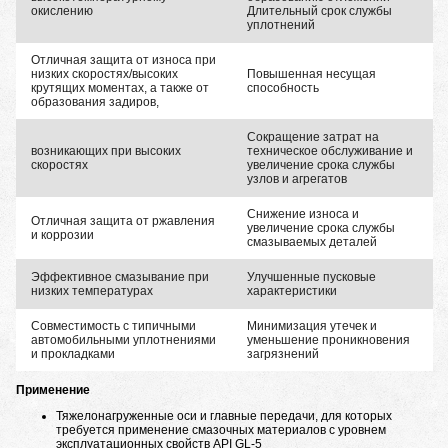
окислению
Длительный срок службы
уплотнений
Отличная защита от износа при
низких скоростях/высоких
Повышенная несущая
крутящих моментах, а также от
способность
образования задиров,
Сокращение затрат на
возникающих при высоких
техническое обслуживание и
скоростях
увеличение срока службы
узлов и агрегатов
Снижение износа и
Отличная защита от ржавления
увеличение срока службы
и коррозии
смазываемых деталей
Эффективное смазывание при
Улучшенные пусковые
низких температурах
характеристики
Совместимость с типичными
Минимизация утечек и
автомобильными уплотнениями
уменьшение проникновения
и прокладками
загрязнений
Применение
Тяжелонагруженные оси и главные передачи, для которых
требуется применение смазочных материалов с уровнем
эксплуатационных свойств API GL-5