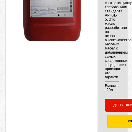
соответствующ
требованиям
стандарта
API GL-
5. Это
масло
разработано
на
основе
высококачеств
базовых
масел с
добавлением
самых
современных
загущающих
присадок,
что
гаранти
Емкость
: 20л.
ДОПУСКИ
ЗА