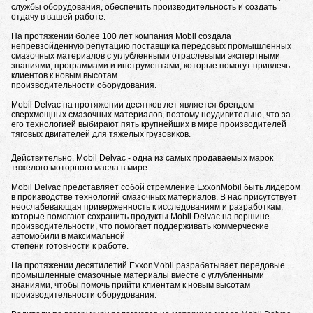
службы оборудования, обеспечить производительность и создать
отдачу в вашей работе.
На протяжении более 100 лет компания Mobil создала
непревзойденную репутацию поставщика передовых промышленных
смазочных материалов с углубленными отраслевыми экспертными
знаниями, программами и инструментами, которые помогут привлечь
клиентов к новым высотам
производительности оборудования.
Mobil Delvac на протяжении десятков лет является брендом
сверхмощных смазочных материалов, поэтому неудивительно, что за
его технологией выбирают пять крупнейших в мире производителей
тяговых двигателей для тяжелых грузовиков.
Действительно, Mobil Delvac - одна из самых продаваемых марок
тяжелого моторного масла в мире.
Mobil Delvac представляет собой стремление ExxonMobil быть лидером
в производстве технологий смазочных материалов. В нас присутствует
неослабевающая приверженность к исследованиям и разработкам,
которые помогают сохранить продукты Mobil Delvac на вершине
производительности, что помогает поддерживать коммерческие
автомобили в максимальной
степени готовности к работе.
На протяжении десятилетий ExxonMobil разрабатывает передовые
промышленные смазочные материалы вместе с углубленными
знаниями, чтобы помочь прийти клиентам к новым высотам
производительности оборудования.