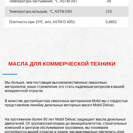
Температура застывания, °C, ASTM D97
-39
Температура вспышки, °C, ASTM D92
215
Плотность при 15ºС, кг/л, ASTM D 4052
0,8852
МАСЛА ДЛЯ КОММЕРЧЕСКОЙ ТЕХНИКИ
Мы больше, чем поставщик высококачественных смазочных
материалов, наше стремление это стать надежным ресурсом в вашей
конкурентной отрасли.
В качестве дистрибьютора смазочных материалов Mobil мы с гордостью
представляем линейку дизельных моторных масел Mobil Delvac.
На протяжении более 80 лет Mobil Delvac защищает масла дизельных
двигателей. От грузовогоавтопарка до муниципалитетов, строительных
компаний и центров обслуживания грузовиков, мы понимаем
потребности вашей отрасли и знаем, как максимально увеличить срок