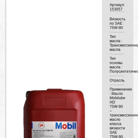
Артикул:
153057
Вязкость
по SAE :
75W-90
Тип
масла :
Трансмиссионн
масла
Тип
основы
масла :
Полусинтетиче
Отрасль
Применение
: Масло
Mobilube
HD
75W-90
–
трансмиссионн
масло
класса
вязкости
SAE
75W-90,