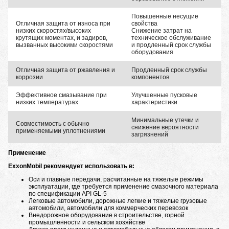
Повышенные несущие
Отличная защита от износа при
свойства
низких скоростях/высоких
Снижение затрат на
крутящих моментах, и задиров,
техническое обслуживание
вызванных высокими скоростями
и продленный срок службы
оборудования
Отличная защита от ржавления и
Продленный срок службы
коррозии
компонентов
Эффективное смазывание при
Улучшенные пусковые
низких температурах
характеристики
Минимальные утечки и
Совместимость с обычно
снижение вероятности
применяемыми уплотнениями
загрязнений
Применение
ExxonMobil рекомендует использовать в:
Оси и главные передачи, расчитанные на тяжелые режимы
эксплуатации, где требуется применение смазочного материала
по спецификации API GL-5
Легковые автомобили, дорожные легкие и тяжелые грузовые
автомобили, автомобили для коммерческих перевозок
Внедорожное оборудование в строительстве, горной
промышленности и сельском хозяйстве