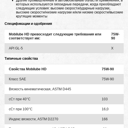
Другие промышленные и автомобильные области применения, в
которых используются гипоидные передачи, когда преобладают
следующие условия: высокие скорости/ударные нагрузки,
высокие скорости/низкие нагрузки и/или низкие скорости/высокие
крутящие моменты
Спецификации и одобрения
Mobilube HD превосходит следующие требования или
75W-
соответствует им:
90
API GL-5
X
Типичные свойства
Свойства Mobilube HD
75W-90
Класс SAE
75W-90
Вязкость кинематическая, ASTM D445
сСт при 40°C
103
сСт при 100°С
16,0
Индекс вязкости, ASTM D2270
166