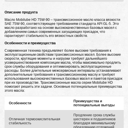
Описание продукта
Масло Mobilube HD 75W-90 – трансмиссионное масло класса вязкости
SAE 75W-90, соответствующее требованиям стандарта API GL-5. Это
масло разработано на основе высококачественных базовых масел с
добавлением самых современных загущающих присадок, что
гарантирует стабильность его вязкостных свойств.
Особенности и преимущества
Современная техника предъявляет более высокие требования к
эксплуатационным свойствам трансмиссионных масел. Более высокие
скорости, крутящие моменты и нагрузки требуют дальнейшего
усовершенствования композиции масла, чтобы максимально продлить
срок службы оборудования и оптимизировать эксплуатационные
расходы. Более длительные межсервисные интервалы устанавливают
дополнительные требования к трансмиссионному маслу и требуют
использования высококачественных базовых масел и пакетов присадок
при их производстве. Трансмиссионные масла серии Mobilube HD
помогают решить эти задачи. Основные потенциальные преимущества
этого масла:
Преимущества и
Особенности
потенциальные выгоды
Продление срока службы
Отличная термоокислительная
шестерен и подшипников
стабильность
благодаря минимальному
образованию отложений