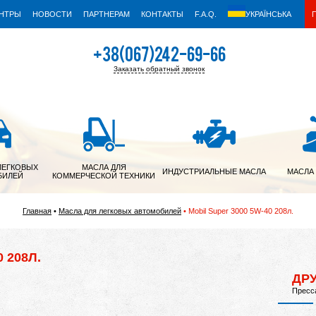
ЕНТРЫ
НОВОСТИ
ПАРТНЕРАМ
КОНТАКТЫ
F.A.Q.
УКРАЇНСЬКА
+38(067)242-69-66
Заказать обратный звонок
+38(050)342-39-05
ЛЕГКОВЫХ
МАСЛА ДЛЯ
ИНДУСТРИАЛЬНЫЕ МАСЛА
МАСЛА
БИЛЕЙ
КОММЕРЧЕСКОЙ ТЕХНИКИ
Главная
Масла для легковых автомобилей
Mobil Super 3000 5W-40 208л.
 208Л.
ДР
Пресса