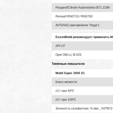
Peugeot/Citroën Automobiles B71 2296
Renault RN0710 / RN0700
AVTOVAZ (автомобили “Лада”)
ExxonMobil рекомендует применять Mob
API CF
Opel GM-LL-B-025
Типичные показатели
Mobil Super 3000 X1
Класс вязкости
сСт при 40ºC
сСт при 100ºC
Зольность сульфатная, % мас., ASTM D