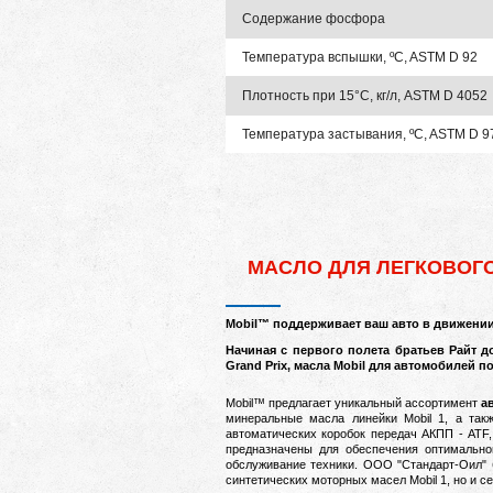
Содержание фосфора
Температура вспышки, ºC, ASTM D 92
Плотность при 15°C, кг/л, ASTM D 4052
Температура застывания, ºC, ASTM D 9
МАСЛО ДЛЯ ЛЕГКОВОГ
M
obil™ поддерживает ваш авто в движении
Начиная с первого полета братьев Райт 
Grand Prix, масла Mobil для автомобилей 
Mobil™ предлагает уникальный ассортимент
а
минеральные масла линейки Mobil 1, а так
автоматических коробок передач АКПП - ATF
предназначены для обеспечения оптимально
обслуживание техники.
ООО "Стандарт-Оил" б
синтетических моторных масел Mobil 1, но и с