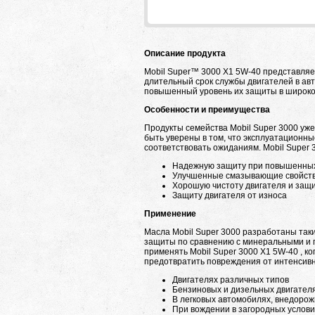
Описание продукта
Mobil Super™ 3000 X1 5W-40 представля
длительный срок службы двигателей в авт
повышенный уровень их защиты в широко
Особенности и преимущества
Продукты семейства Mobil Super 3000 уж
быть уверены в том, что эксплуатационн
соответствовать ожиданиям. Mobil Super 
Надежную защиту при повышенны
Улучшенные смазывающие свойств
Хорошую чистоту двигателя и защ
Защиту двигателя от износа
Применение
Масла Mobil Super 3000 разработаны так
защиты по сравнению с минеральными и 
применять Mobil Super 3000 X1 5W-40 , к
предотвратить повреждения от интенсивны
Двигателях различных типов
Бензиновых и дизельных двигател
В легковых автомобилях, внедорож
При вождении в загородных условия