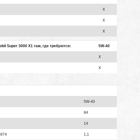
X
X
X
il Super 3000 X1 там, где требуются:
5W-40
X
X
5W-40
84
14
 874
1,1