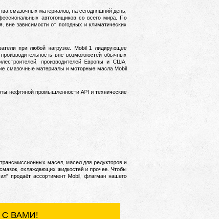
тва смазочных материалов, на сегодняшний день,
фессиональных автогонщиков со всего мира. По
я, вне зависимости от погодных и климатических
затели при любой нагрузке.
Mobil 1 лидирующее
т производительность вне возможностей обычных
илестроителей, производителей Европы и США,
ие смазочные материалы и моторные масла Mobil
дарты нефтяной промышленности API и технические
 трансмиссионных масел, масел для редукторов и
 смазок, охлаждающих жидкостей и прочее.
Чтобы
ил" продаёт ассортимент Mobil, флагман нашего
С ВАМИ!