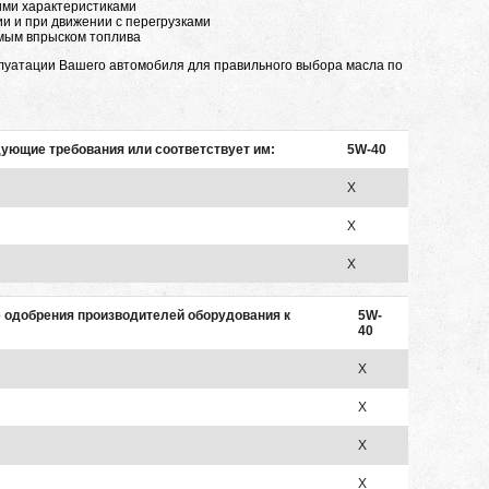
ими характеристиками
и и при движении с перегрузками
ямым впрыском топлива
сплуатации Вашего автомобиля для правильного выбора масла по
дующие требования или соответствует им:
5W-40
X
X
X
е одобрения производителей оборудования к
5W-
40
X
X
X
X