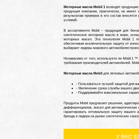
Моторные масла Mobil 1
возводят продукцию
продукция компании, практически, не имеет
результатам проверок в его состав вносятся
условий.
В ассортименте Mobil – продукция для бенз
синтетическое моторное масло в мире, осна
моторных масел.
Эта технология Mobil 1 
обеспечивая исключительную защиту от износ
выбирают лидеры мирового автомобилестроен
Независимо от того, используете ли Mobil 1 
требования производителей автомобилей.
Mobi
Моторные масла Mobil
для легковых автомоб
Пользоваться лучшей защитой для ва
Увеличение срока службы вашего двиг
Поддерживайте максимальные характе
Пр
одукты Mobil предлагают решения, адаптир
дифференциалов, масел для автоматических к
гарантировать оптимальную защиту вашего а
бренда и лидера на рынке синтетических смазоч
У ВАС 