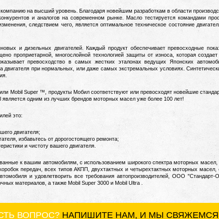
 компанию на высший уровень.
Благодаря новейшим разработкам в области производс
 конкурентов и аналогов на современном рынке.
Масло тестируется командами про
 изменения, следствием чего, является оптимальное техническое состояние двигател
иновых и дизельных двигателей. Каждый продукт обеспечивает превосходные пока
щено проприетарной, многослойной технологией защиты от износа, которая создае
показывает превосходство в самых жестких эталонах ведущих Японских автомоб
а двигателя при нормальных, или даже самых экстремальных условиях.
Синтетическ
ия.
™ или Mobil Super ™, продукты Мобил соответствуют или превосходят новейшие стан
l является одним из лучших брендов моторных масел уже более 100 лет!
илей это:
шего двигателя;
ателя, избавьтесь от дорогостоящего ремонта;
ристики и чистоту вашего двигателя.
ованные к вашим автомобилям, с использованием широкого спектра моторных масел,
оробок передач, всех типов АКПП, двухтактных и четырехтактных моторных масел,
втомобиля и удовлетворить все требования автопроизводителей, ООО "Стандарт-О
ных материалов, а также Mobil Super 3000 и Mobil Ultra .
ЕСТЬ ВОПРОС?
НАПИШИТЕ НАМ, И МЫ СВЯЖЕМСЯ 