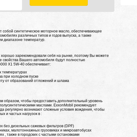
ет собой синтетическое моторное масло, обеспечивающее
омобилях различных типов и годов выпуска, а также
м диапазоне температур.
е хорошо зарекомендовали себя на рынке, поэтому Вы можете
ые свойства Вашего автомобиля будут полностью
3000 X1 5W-40 обеспечивает:
х температурах
а при холодном пуске
иту от образований отложений и шлама
им образом, чтобы предоставить дополнительный уровень
полусинтетическими маслами. ExxonMobil рекомендует
огда регулярно возникают сложные условия вождения, чтобы
х и частых нагрузок в :
ях без дизельных сажевых фильтров (DPF)
никах, малотоннажных грузовиках и микроавтобусах
х , также в городских с частыми остановками