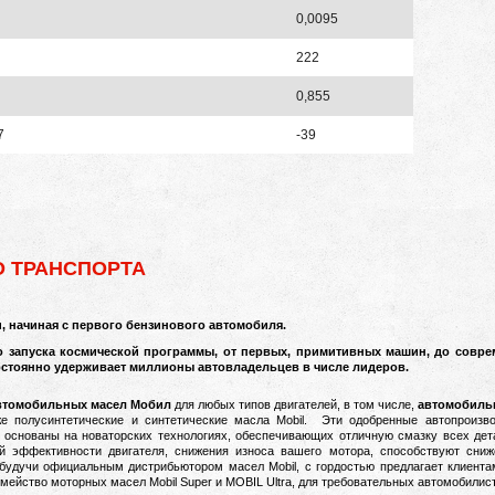
0,0095
222
0,855
7
-39
О ТРАНСПОРТА
, начиная с первого бензинового автомобиля.
до запуска космической программы, от первых, примитивных машин, до совре
постоянно удерживает миллионы автовладельцев в числе лидеров.
втомобильных масел Мобил
для любых типов двигателей, в том числе,
автомобиль
же полусинтетические и синтетические масла Mobil.
Эти одобренные автопроизво
, основаны на новаторских технологиях, обеспечивающих отличную смазку всех де
й эффективности двигателя, снижения износа вашего мотора, способствуют сниж
удучи официальным дистрибьютором масел Mobil, с гордостью предлагает клиента
емейство моторных масел Mobil Super и MOBIL Ultra, для требовательных автомобилис