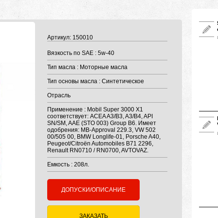
Артикул: 150010
Вязкость по SAE : 5w-40
Тип масла : Моторные масла
Тип основы масла : Синтетическое
Отрасль
Применение : Mobil Super 3000 X1
соответствует: ACEA A3/B3, A3/B4, API
SN/SM, AAE (STO 003) Group B6. Имеет
одобрения: MB-Approval 229.3, VW 502
00/505 00, BMW Longlife-01, Porsche A40,
Peugeot/Citroën Automobiles B71 2296,
Renault RN0710 / RN0700, AVTOVAZ.
Емкость : 208л.
ДОПУСКИ/ОПИСАНИЕ
ЗАКАЗАТЬ