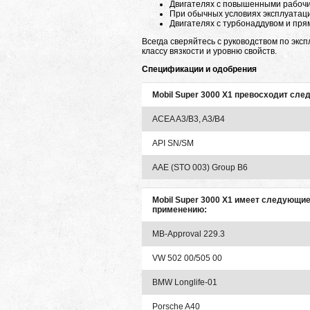
Двигателях с повышенными рабоч
При обычных условиях эксплуатаци
Двигателях с турбонаддувом и пр
Всегда сверяйтесь с руководством по эк
классу вязкости и уровню свойств.
Спецификации и одобрения
Mobil Super 3000 X1 превосходит сле
ACEA A3/B3, A3/B4
API SN/SM
AAE (STO 003) Group B6
Mobil Super 3000 X1 имеет следующи
применению:
MB-Approval 229.3
VW 502 00/505 00
BMW Longlife-01
Porsche A40