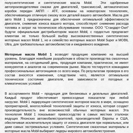
полусинтетические и синтетические масла Mobil.
Эти одобренные
автопроизводителями смазки для двигателей, трансмиссий, автоматических
коробок передач АКПП - ATF, основаны на новаторских технологиях,
обеспечивающих отличную смазку всех деталей вашего автомобиля.
Масла для
авто Mobil 1 предназначены для обеспечения оптимальной эффективности
двигателя, снижения износа вашего мотора, способствуют снижению расхода
топлива и затрат на техническое обслуживание техники.
ООО "Стандарт-Оил"
будучи официальным дистрибьютором масел Mobil, с гордостью предлагает
клиентам не только большой выбор высококачественных синтетических
моторных масел Mobil 1, но и семейство моторных масел Mobil Super и MOBIL
Ultra, для требовательных автомобилистов и ежедневного вождения.
Моторные масла Mobil 1
возводят продукцию компанию на высший
уровень.
Благодаря новейшим разработкам в области производства смазочных
материалов, на сегодняшний день, продукция компании, практически, не имеет
конкурентов и аналогов на современном рынке.
Масло тестируется командами
профессиональных автогонщиков со всего мира. По результатам проверок в его
состав вносятся изменения, следствием чего, является оптимальное
техническое состояние двигателя, вне зависимости от погодных и
климатических условий.
В ассортименте Mobil – продукция для бензиновых и дизельных двигателей.
Каждый продукт обеспечивает превосходные показатели при любой
нагрузке.
Mobil 1 лидирующее синтетическое моторное масло в мире, оснащено
проприетарной, многослойной технологией защиты от износа, которая создает
производительность вне возможностей обычных моторных масел.
Эта
технология Mobil 1 показывает превосходство в самых жестких эталонах
ведущих Японских автомобилестроителей, производителей Европы и США,
обеспечивая исключительную защиту от износа двигателя при нормальных, или
даже самых экстремальных условиях.
Синтетические смазочные материалы и
моторные масла Mobil выбирают лидеры мирового автомобилестроения.