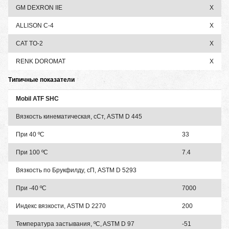
GM DEXRON IIE
X
ALLISON C-4
X
CAT TO-2
X
RENK DOROMAT
X
Типичные показатели
Mobil ATF SHC
Вязкость кинематическая, сСт, ASTM D 445
При 40 ºC
33
При 100 ºC
7.4
Вязкость по Брукфилду, сП, ASTM D 5293
При -40 ºC
7000
Индекс вязкости, ASTM D 2270
200
Температура застывания, ºC, ASTM D 97
-51