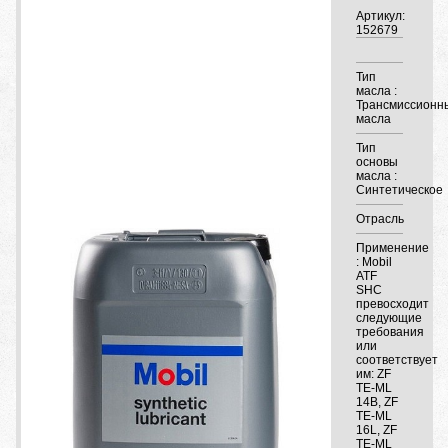
Артикул:
152679
Тип
масла :
Трансмиссионн
масла
Тип
основы
масла :
Синтетическое
Отрасль
Применение
: Mobil
ATF
SHC
превосходит
следующие
требования
или
соответствует
им: ZF
TE-ML
14B, ZF
TE-ML
16L, ZF
TE-ML