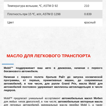
Температура вспышки, ºC, ASTM D 92
210
Плотность при 15 ºC, кг/л, АSTM D 1298
0.839
Цвет
красный
МАСЛО ДЛЯ ЛЕГКОВОГО ТРАНСПОРТА
M
obil™ поддерживает ваш авто в движении, начиная с первого
бензинового автомобиля.
Начиная с первого полета братьев Райт до запуска космической
программы, от первых, примитивных машин, до современных
автомобилей, в том числе, для ралли Grand Prix, масла Mobil для
автомобилей постоянно удерживает миллионы автовладельцев в числе
лидеров.
Mobil™ предлагает уникальный ассортимент
автомобильных масел Мобил
для любых типов двигателей, в том числе,
автомобильные моторные масла
для легковых автомобилей, минеральные масла линейки Mobil 1, а также