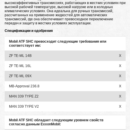
высокоэффективных трансмиссиях, работающих в жестких условиях при
высокой рабочей температуре, высокой нагрузке или в холодных
климатических условиях. Она идеальна для ручных трансмиссий,
рассчитанных на применение жидкостей для автоматических
трансмиссий, где она обеспечивает превосходное переключение
передач и защиту в жестких условиях эксплуатации.
Спецификации и одобрения
Mobil ATF SHC превосходит следующие требования или
соответствует им:
ZF TE-ML 14B
X
ZF TE-ML 16L
X
ZF TE-ML 09X
X
MB-Approval 236.8
X
MAN 339 TYPE Z2
X
MAN 339 TYPE V2
X
Mobil ATF SHC обладает следующим уровнем свойств
согласно данным ExxonMobil: