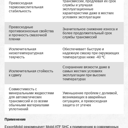
трансмиссий, продлевая их срок
Превосходная
службы и улучшая
термоокислительная
эксплуатационные
стабильность
характеристики даже в жестких
условиях эксплуатации
Превосходные
Значительное снижение износа и
противоизносные свойства
более продолжительный срок
и прочность смазочной
службы трансмиссий
пленки
Исключительная
Обеспечивает быструю и
низкотемпературная
надежную смазку при окружающих
текучесть
температурах ниже -40 ºC
Сохранение вязкости даже в
Исключительная стойкость
самых жестких условиях
к сдвигу
эксплуатации при высоких
температурах
Совместимость с
минеральными жидкостями
Уменьшение проблем с доливкой,
для автоматических
возникающих в аварийных
трансмиссий и со всеми
ситуациях, и превосходная
обычными материалами
защита от утечек
уплотнений
Применение
ExxonMobil рекомендует Mobil ATF SHC к применению в современных