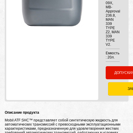
09X,
MB-
Approval
236.8,
MAN
339
TYPE
Z2, MAN
339
TYPE
V2.
Емкость
: 20л.
ДОПУСКИ
ЗА
Описание продукта
Mobil ATF SHC™ представляет собой синтетическую жидкость для
автоматических трансмиссий с превосходными эксплуатационными
характеристиками, предназначенную для удовлетворения жестких
требований автоматических трансмиссий, работающих в условиях