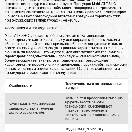
высоких температур и высоких нагрузок. Присущие Mobil ATF SHC
высокие индекс вязкости и стабильность защищают от термического
разложения смазочного материала при высоких рабочих температурах
и обеспечивают превосходные низкотемпературные характеристики
при окружающих температурах ниже -40 ºC.
Особенности и преимущества
Mobil ATF SHC сочетает в себе высокие эксплуатационные
характеристики синтезированных углеводородных базовых масел и
сбалансированной системы присадок, обеспечивающих значительно
более высокий уровень эксплуатационных характеристик по сравнению
с обычными маслами. Эта жидкость для автоматических трансмиссий
гарантирует продолжительный срок службы смазочного материала,
более высокую степень чистоты трансмиссий, превосходные
характеристики переключений и увеличенный срок службы трансмиссий
во всех условиях и режимах эксплуатации. Основные особенности и
преимущества заключаются в следующем:
Преимущества и потенциальные
Особенности
выгоды
Повышают и продлевают высокую
эффективность работы
Улучшенные фрикционные
трансмиссий, обеспечивают
характеристики в течении
плавное переключение и
долгого срока службы
способствуют снижению расхода
топлива
Поддерживает чистоту