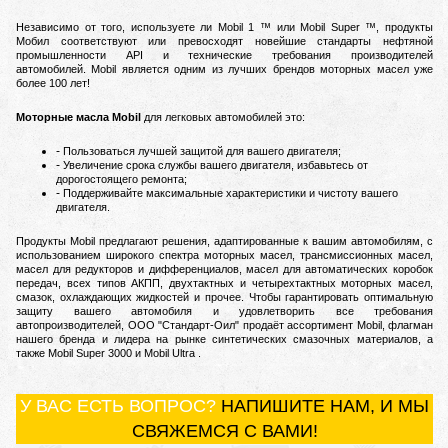
Независимо от того, используете ли Mobil 1 ™ или Mobil Super ™, продукты
Мобил соответствуют или превосходят новейшие стандарты нефтяной
промышленности API и технические требования производителей
автомобилей.
Mobil является одним из лучших брендов моторных масел уже
более 100 лет!
Моторные масла Mobil
для легковых автомобилей это:
Пользоваться лучшей защитой для вашего двигателя;
Увеличение срока службы вашего двигателя, избавьтесь от
дорогостоящего ремонта;
Поддерживайте максимальные характеристики и чистоту вашего
двигателя.
Пр
одукты Mobil предлагают решения, адаптированные к вашим автомобилям, с
использованием широкого спектра моторных масел, трансмиссионных масел,
масел для редукторов и дифференциалов, масел для автоматических коробок
передач, всех типов АКПП, двухтактных и четырехтактных моторных масел,
смазок, охлаждающих жидкостей и прочее.
Чтобы гарантировать оптимальную
защиту вашего автомобиля и удовлетворить все требования
автопроизводителей, ООО "Стандарт-Оил" продаёт ассортимент Mobil, флагман
нашего бренда и лидера на рынке синтетических смазочных материалов, а
также Mobil Super 3000 и Mobil Ultra .
У ВАС ЕСТЬ ВОПРОС?
НАПИШИТЕ НАМ, И МЫ
СВЯЖЕМСЯ С ВАМИ!