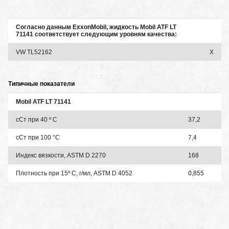
Согласно данным ExxonMobil, жидкость Mobil ATF LT
71141 соответствует следующим уровням качества:
VW TL52162
X
Типичные показатели
Mobil ATF LT 71141
сСт при 40 º C
37,2
сСт при 100 °С
7,4
Индекс вязкости, ASTM D 2270
168
Плотность при 15º C, г/мл, ASTM D 4052
0,855