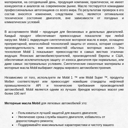
материалов, на сегодняшний день, продукция компании, практически, не имеет
конкурентов и аналогов на современном рынке.
Масло тестируется командами
профессиональных автогонщиков со всего мира. По результатам проверок в его
состав вносятся изменения, следствием чего, является оптимальное
техническое состояние двигателя, вне зависимости от погодных и
климатических условий.
В ассортименте Mobil – продукция для бензиновых и дизельных двигателей.
Каждый продукт обеспечивает превосходные показатели при любой
нагрузке.
Mobil 1 лидирующее синтетическое моторное масло в мире, оснащено
проприетарной, многослойной технологией защиты от износа, которая создает
производительность вне возможностей обычных моторных масел.
Эта
технология Mobil 1 показывает превосходство в самых жестких эталонах
ведущих Японских автомобилестроителей, производителей Европы и США,
обеспечивая исключительную защиту от износа двигателя при нормальных, или
даже самых экстремальных условиях.
Синтетические смазочные материалы и
моторные масла Mobil выбирают лидеры мирового автомобилестроения.
Независимо от того, используете ли Mobil 1 ™ или Mobil Super ™, продукты
Мобил соответствуют или превосходят новейшие стандарты нефтяной
промышленности API и технические требования производителей
автомобилей.
Mobil является одним из лучших брендов моторных масел уже
более 100 лет!
Моторные масла Mobil
для легковых автомобилей это:
Пользоваться лучшей защитой для вашего двигателя;
Увеличение срока службы вашего двигателя, избавьтесь от
дорогостоящего ремонта;
Поддерживайте максимальные характеристики и чистоту вашего