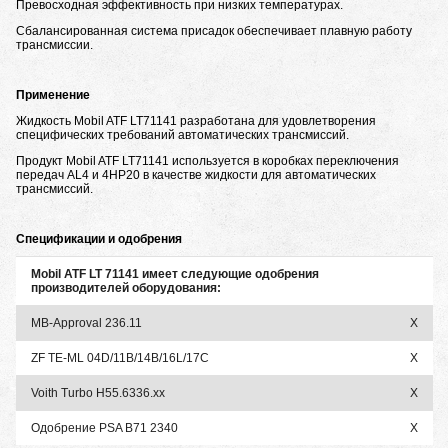
Превосходная эффективность при низких температурах.
Сбалансированная система присадок обеспечивает плавную работу
трансмиссии.
Применение
Жидкость Mobil ATF LT71141 разработана для удовлетворения
специфических требований автоматических трансмиссий.
Продукт Mobil ATF LT71141 используется в коробках переключения
передач AL4 и 4HP20 в качестве жидкости для автоматических
трансмиссий.
Спецификации и одобрения
Mobil ATF LT 71141 имеет следующие одобрения
производителей оборудования:
MB-Approval 236.11
X
ZF TE-ML 04D/11B/14B/16L/17C
X
Voith Turbo H55.6336.xx
X
Одобрение PSA B71 2340
X