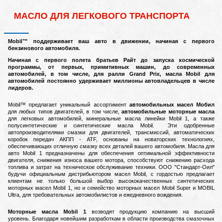
МАСЛО ДЛЯ ЛЕГКОВОГО ТРАНСПОРТА
M
obil™ поддерживает ваш авто в движении, начиная с первого
бензинового автомобиля.
Начиная с первого полета братьев Райт до запуска космической
программы, от первых, примитивных машин, до современных
автомобилей, в том числе, для ралли Grand Prix, масла Mobil для
автомобилей постоянно удерживает миллионы автовладельцев в числе
лидеров.
Mobil™ предлагает уникальный ассортимент
автомобильных масел Мобил
для любых типов двигателей, в том числе,
автомобильные моторные масла
для легковых автомобилей, минеральные масла линейки Mobil 1, а также
полусинтетические и синтетические масла Mobil.
Эти одобренные
автопроизводителями смазки для двигателей, трансмиссий, автоматических
коробок передач АКПП - ATF, основаны на новаторских технологиях,
обеспечивающих отличную смазку всех деталей вашего автомобиля.
Масла для
авто Mobil 1 предназначены для обеспечения оптимальной эффективности
двигателя, снижения износа вашего мотора, способствуют снижению расхода
топлива и затрат на техническое обслуживание техники.
ООО "Стандарт-Оил"
будучи официальным дистрибьютором масел Mobil, с гордостью предлагает
клиентам не только большой выбор высококачественных синтетических
моторных масел Mobil 1, но и семейство моторных масел Mobil Super и MOBIL
Ultra, для требовательных автомобилистов и ежедневного вождения.
Моторные масла Mobil 1
возводят продукцию компанию на высший
уровень.
Благодаря новейшим разработкам в области производства смазочных