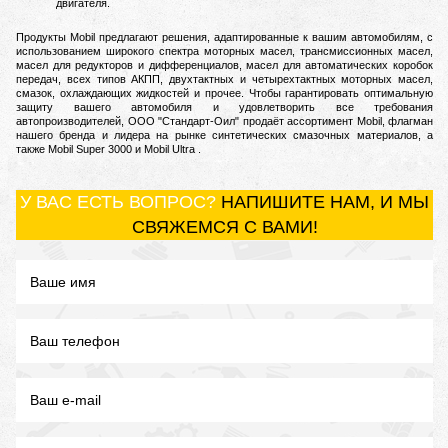
двигателя.
Пр
одукты Mobil предлагают решения, адаптированные к вашим автомобилям, с
использованием широкого спектра моторных масел, трансмиссионных масел,
масел для редукторов и дифференциалов, масел для автоматических коробок
передач, всех типов АКПП, двухтактных и четырехтактных моторных масел,
смазок, охлаждающих жидкостей и прочее.
Чтобы гарантировать оптимальную
защиту вашего автомобиля и удовлетворить все требования
автопроизводителей, ООО "Стандарт-Оил" продаёт ассортимент Mobil, флагман
нашего бренда и лидера на рынке синтетических смазочных материалов, а
также Mobil Super 3000 и Mobil Ultra .
У ВАС ЕСТЬ ВОПРОС?
НАПИШИТЕ НАМ, И МЫ
СВЯЖЕМСЯ С ВАМИ!