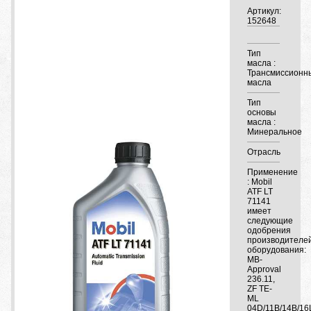
Артикул:
152648
Тип
масла :
Трансмиссионн
масла
Тип
основы
масла :
Минеральное
Отрасль
Применение
: Mobil
ATF LT
71141
имеет
следующие
одобрения
производителе
оборудования:
MB-
Approval
236.11,
ZF TE-
ML
04D/11B/14B/16