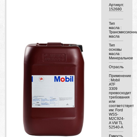
Артикул:
152680
Тип
масла :
Трансмиссионн
масла
Тип
основы
масла :
Минеральное
Отрасль
Применение
: Mobil
ATF
3309
превосходит
требования
или
соответствует
им: Ford
WSS-
M2C924-
A VW TL
52540-A
Емкость