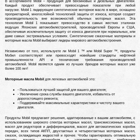
В ассортименте Mobil – продукция для бензиновых и дизельных двигателей.
Каждый продукт обеспечивает превосходные показатели при любой
нагрузке.
Mobil 1 лидирующее синтетическое моторное масло в мире, оснащено
проприетарной, многослойной технологией защиты от износа, которая создает
производительность вне возможностей обычных моторных масел.
Эта
технология Mobil 1 показывает превосходство в самых жестких эталонах
ведущих Японских автомобилестроителей, производителей Европы и США,
обеспечивая исключительную защиту от износа двигателя при нормальных, или
даже самых экстремальных условиях.
Синтетические смазочные материалы и
моторные масла Mobil выбирают лидеры мирового автомобилестроения.
Независимо от того, используете ли Mobil 1 ™ или Mobil Super ™, продукты
Мобил соответствуют или превосходят новейшие стандарты нефтяной
промышленности API и технические требования производителей
автомобилей.
Mobil является одним из лучших брендов моторных масел уже
более 100 лет!
Моторные масла Mobil
для легковых автомобилей это:
Пользоваться лучшей защитой для вашего двигателя;
Увеличение срока службы вашего двигателя, избавьтесь от
дорогостоящего ремонта;
Поддерживайте максимальные характеристики и чистоту вашего
двигателя.
Пр
одукты Mobil предлагают решения, адаптированные к вашим автомобилям, с
использованием широкого спектра моторных масел, трансмиссионных масел,
масел для редукторов и дифференциалов, масел для автоматических коробок
передач, всех типов АКПП, двухтактных и четырехтактных моторных масел,
смазок, охлаждающих жидкостей и прочее.
Чтобы гарантировать оптимальную
защиту вашего автомобиля и удовлетворить все требования