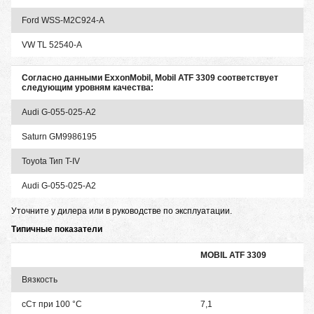
Ford WSS-M2C924-A
VW TL 52540-A
Согласно данными ExxonMobil, Mobil ATF 3309 соответствует
следующим уровням качества:
Audi G-055-025-A2
Saturn GM9986195
Toyota Тип T-IV
Audi G-055-025-A2
Уточните у дилера или в руководстве по эксплуатации.
Типичные показатели
MOBIL ATF 3309
Вязкость
сСт при 100 °С
7,1