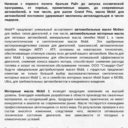
Начиная с первого полета братьев Райт до запуска космической
программы, от первых, примитивных машин, до современных
автомобилей, в том числе, для ралли Grand Prix, масла Mobil для
автомобилей постоянно удерживает миллионы автовладельцев в числе
лидеров.
Mobil™ предлагает уникальный ассортимент
автомобильных масел Мобил
для любых типов двигателей, в том числе,
автомобильные моторные масла
для легковых автомобилей, минеральные масла линейки Mobil 1, а также
полусинтетические и синтетические масла Mobil.
Эти одобренные
автопроизводителями смазки для двигателей, трансмиссий, автоматических
коробок передач АКПП - ATF, основаны на новаторских технологиях,
обеспечивающих отличную смазку всех деталей вашего автомобиля.
Масла для
авто Mobil 1 предназначены для обеспечения оптимальной эффективности
двигателя, снижения износа вашего мотора, способствуют снижению расхода
топлива и затрат на техническое обслуживание техники.
ООО "Стандарт-Оил"
будучи официальным дистрибьютором масел Mobil, с гордостью предлагает
клиентам не только большой выбор высококачественных синтетических
моторных масел Mobil 1, но и семейство моторных масел Mobil Super и MOBIL
Ultra, для требовательных автомобилистов и ежедневного вождения.
Моторные масла Mobil 1
возводят продукцию компанию на высший
уровень.
Благодаря новейшим разработкам в области производства смазочных
материалов, на сегодняшний день, продукция компании, практически, не имеет
конкурентов и аналогов на современном рынке.
Масло тестируется командами
профессиональных автогонщиков со всего мира. По результатам проверок в его
состав вносятся изменения, следствием чего, является оптимальное
техническое состояние двигателя, вне зависимости от погодных и
климатических условий.