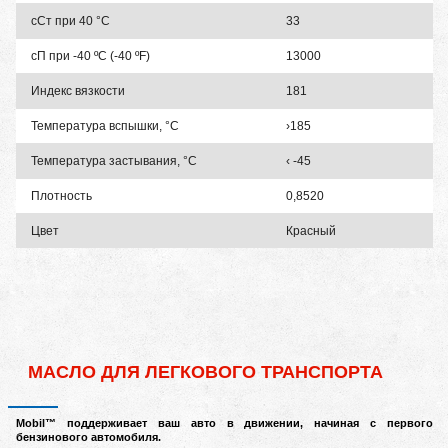
сСт при 40 °C
33
сП при -40 ºC (-40 ºF)
13000
Индекс вязкости
181
Температура вспышки, °С
›185
Температура застывания, °С
‹ -45
Плотность
0,8520
Цвет
Красный
МАСЛО ДЛЯ ЛЕГКОВОГО ТРАНСПОРТА
M
obil™ поддерживает ваш авто в движении, начиная с первого
бензинового автомобиля.