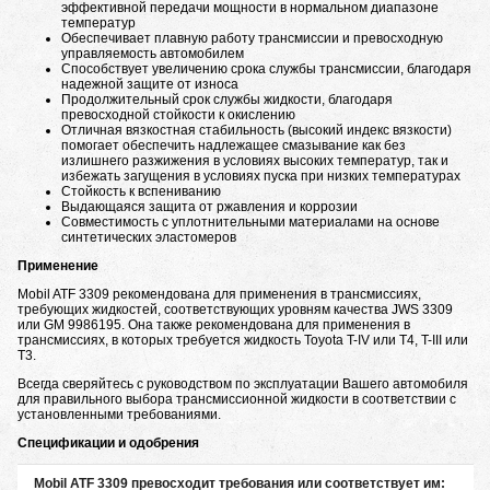
эффективной передачи мощности в нормальном диапазоне
температур
Обеспечивает плавную работу трансмиссии и превосходную
управляемость автомобилем
Способствует увеличению срока службы трансмиссии, благодаря
надежной защите от износа
Продолжительный срок службы жидкости, благодаря
превосходной стойкости к окислению
Отличная вязкостная стабильность (высокий индекс вязкости)
помогает обеспечить надлежащее смазывание как без
излишнего разжижения в условиях высоких температур, так и
избежать загущения в условиях пуска при низких температурах
Стойкость к вспениванию
Выдающаяся защита от ржавления и коррозии
Совместимость с уплотнительными материалами на основе
синтетических эластомеров
Применение
Mobil ATF 3309 рекомендована для применения в трансмиссиях,
требующих жидкостей, соответствующих уровням качества JWS 3309
или GM 9986195. Она также рекомендована для применения в
трансмиссиях, в которых требуется жидкость Toyota T-IV или T4, T-III или
T3.
Всегда сверяйтесь с руководством по эксплуатации Вашего автомобиля
для правильного выбора трансмиссионной жидкости в соответствии с
установленными требованиями.
Спецификации и одобрения
Mobil ATF 3309 превосходит требования или соответствует им: