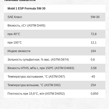
Mobil 1 ESP Formula 5W-30
SAE Класс
5W-30
Вязкость, сСт (ASTM D445)
при 40°C
72,8
при 100°C
12,1
Индекс вязкости
164
Зольность сульфатная, % мас. (ASTM D874)
0,6
Вязкость HTHS, мПа с, при 150ºC (ASTM D4683)
3,58
Температура застывания, °C (ASTM D97)
-45
Температура вспышки, °C (ASTM D92)
254
Плотность при 15,6°C, кг/л (ASTM D4052)
0,850