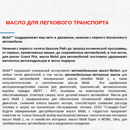
МАСЛО ДЛЯ ЛЕГКОВОГО ТРАНСПОРТА
M
obil™ поддерживает ваш авто в движении, начиная с первого бензинового
автомобиля.
Начиная с первого полета братьев Райт до запуска космической программы,
от первых, примитивных машин, до современных автомобилей, в том числе,
для ралли Grand Prix, масла Mobil для автомобилей постоянно удерживает
миллионы автовладельцев в числе лидеров.
Mobil™ предлагает уникальный ассортимент
автомобильных масел Мобил
для
любых типов двигателей, в том числе,
автомобильные моторные масла
для
легковых автомобилей, минеральные масла линейки Mobil 1, а также
полусинтетические и синтетические масла Mobil.
Эти одобренные
автопроизводителями смазки для двигателей, трансмиссий, автоматических
коробок передач АКПП - ATF, основаны на новаторских технологиях,
обеспечивающих отличную смазку всех деталей вашего автомобиля.
Масла для
авто Mobil 1 предназначены для обеспечения оптимальной эффективности
двигателя, снижения износа вашего мотора, способствуют снижению расхода
топлива и затрат на техническое обслуживание техники.
ООО "Стандарт-Оил"
будучи официальным дистрибьютором масел Mobil, с гордостью предлагает
клиентам не только большой выбор высококачественных синтетических моторных
масел Mobil 1, но и семейство моторных масел Mobil Super и MOBIL Ultra, для
требовательных автомобилистов и ежедневного вождения.