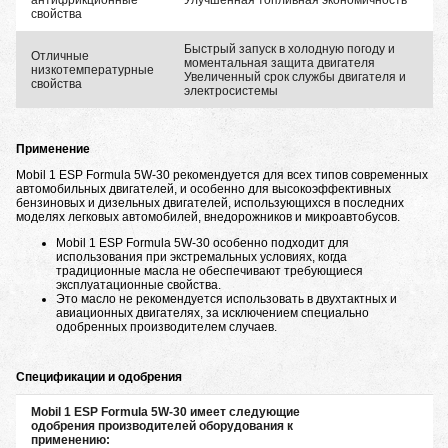
антифрикционные
Улучшенная топливная экономичность
свойства
Быстрый запуск в холодную погоду и
Отличные
моментальная защита двигателя
низкотемпературные
Увеличенный срок службы двигателя и
свойства
электросистемы
Применение
Mobil 1 ESP Formula 5W-30 рекомендуется для всех типов современных
автомобильных двигателей, и особенно для высокоэффективных
бензиновых и дизельных двигателей, использующихся в последних
моделях легковых автомобилей, внедорожников и микроавтобусов.
Mobil 1 ESP Formula 5W-30 особенно подходит для
использования при экстремальных условиях, когда
традиционные масла не обеспечивают требующиеся
эксплуатационные свойства.
Это масло не рекомендуется использовать в двухтактных и
авиационных двигателях, за исключением специально
одобренных производителем случаев.
Спецификации и одобрения
Mobil 1 ESP Formula 5W-30 имеет следующие
одобрения производителей оборудования к
применению: