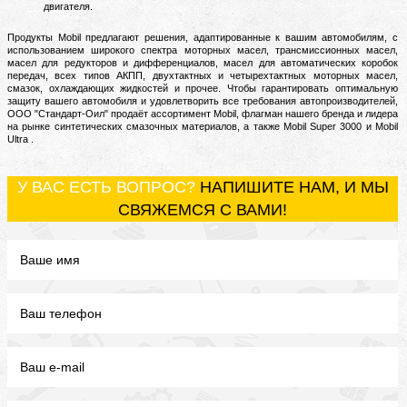
двигателя.
Пр
одукты Mobil предлагают решения, адаптированные к вашим автомобилям, с
использованием широкого спектра моторных масел, трансмиссионных масел,
масел для редукторов и дифференциалов, масел для автоматических коробок
передач, всех типов АКПП, двухтактных и четырехтактных моторных масел,
смазок, охлаждающих жидкостей и прочее.
Чтобы гарантировать оптимальную
защиту вашего автомобиля и удовлетворить все требования автопроизводителей,
ООО "Стандарт-Оил" продаёт ассортимент Mobil, флагман нашего бренда и лидера
на рынке синтетических смазочных материалов, а также Mobil Super 3000 и Mobil
Ultra .
У ВАС ЕСТЬ ВОПРОС?
НАПИШИТЕ НАМ, И МЫ
СВЯЖЕМСЯ С ВАМИ!