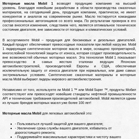
Моторные масла Mobil 1
возводят продукцию компанию на высший
уровень.
Благодаря новейшим разработкам в области производства смазочных
материалов, на сегодняшний день, продукция компании, практически, не имеет
конкурентов и аналогов на современном рынке.
Масло тестируется командами
профессиональных автогонщиков со всего мира. По результатам проверок в его
состав вносятся изменения, следствием чего, является оптимальное техническое
состояние двигателя, вне зависимости от погодных и климатических условий.
В ассортименте Mobil – продукция для бензиновых и дизельных двигателей.
Каждый продукт обеспечивает превосходные показатели при любой нагрузке.
Mobil
1 лидирующее синтетическое моторное масло в мире, оснащено проприетарной,
многослойной технологией защиты от износа, которая создает производительность
вне возможностей обычных моторных масел.
Эта технология Mobil 1 показывает
превосходство в самых жестких эталонах ведущих Японских
автомобилестроителей, производителей Европы и США, обеспечивая
исключительную защиту от износа двигателя при нормальных, или даже самых
экстремальных условиях.
Синтетические смазочные материалы и моторные
масла Mobil выбирают лидеры мирового автомобилестроения.
Независимо от того, используете ли Mobil 1 ™ или Mobil Super ™, продукты Мобил
соответствуют или превосходят новейшие стандарты нефтяной промышленности
API и технические требования производителей автомобилей.
Mobil является одним
из лучших брендов моторных масел уже более 100 лет!
Моторные масла Mobil
для легковых автомобилей это:
Пользоваться лучшей защитой для вашего двигателя;
Увеличение срока службы вашего двигателя, избавьтесь от
дорогостоящего ремонта;
Поддерживайте максимальные характеристики и чистоту вашего