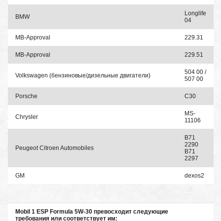
Longlife
BMW
04
MB-Approval
229.31
MB-Approval
229.51
504 00 /
Volkswagen (бензиновые/дизельные двигатели)
507 00
Porsche
C30
MS-
Chrysler
11106
B71
2290
Peugeot Citroen Automobiles
B71
2297
GM
dexos2
Mobil 1 ESP Formula 5W-30 превосходит следующие
требования или соответствует им: