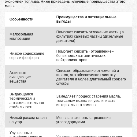
экономией топлива. Ниже приведены ключевые преимущества этого
масла:
Преимущества и потенциальные
Особенности
выгоды
Помогает снизить отложение частиц в
Малозольная
фильтрах сажевых частиц (дизельные
композиция
двигатели)
Помогает снизить «отравление»
Низкое содержание
бензиновых каталитических
серы и фосфора
нейтрализаторов
Снижает образование отложений и
Активные
шлама, что обеспечивает чистоту
очищающие
двигателя и более длительный срок его
вещества
службы
Выдающаяся
Замедляет процесс старения масла,
термическая и
тем самым позволяя увеличивать
антиокислительная
интервалы его замены
стабильность
Низкий расход масла
Меньшая степень загрязнения
на угар
углеводородами
Улучшенные