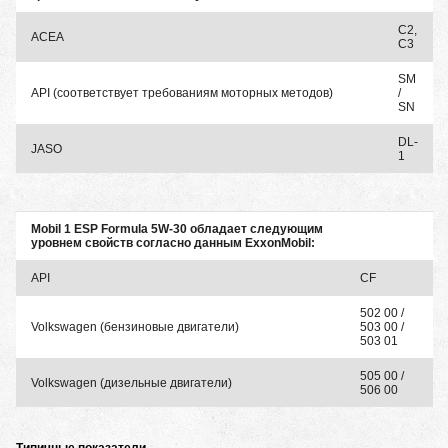
C2,
ACEA
C3
SM
API (соответствует требованиям моторных методов)
/
SN
DL-
JASO
1
Mobil 1 ESP Formula 5W-30 обладает следующим
уровнем свойств согласно данным ExxonMobil:
API
CF
502 00 /
Volkswagen (бензиновые двигатели)
503 00 /
503 01
505 00 /
Volkswagen (дизельные двигатели)
506 00
Типичные показатели