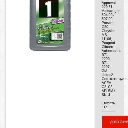
Approval
229.51;
Volkswagen
504 00 /
507 00;
Porsche
C30;
Chrysler
MS-
11106;
Peugeot
Citroen
Automobiles
B71
2290,
B71
2297;
GM
dexos2.
Соответствует:
ACEA
C2, C3;
API SM /
SN; J
Емкость
: 1л.
ДОПУСКИ