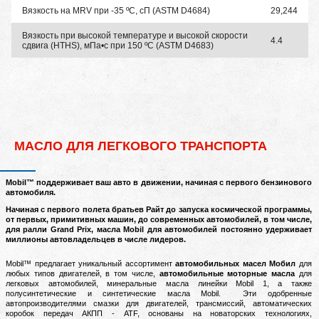
Вязкость на MRV при -35 ºC, сП (ASTM D4684)
29,244
Вязкость при высокой температуре и высокой скорости
4.4
сдвига (HTHS), мПа•с при 150 ºC (ASTM D4683)
МАСЛО ДЛЯ ЛЕГКОВОГО ТРАНСПОРТА
M
obil™ поддерживает ваш авто в движении, начиная с первого бензинового
автомобиля.
Начиная с первого полета братьев Райт до запуска космической программы,
от первых, примитивных машин, до современных автомобилей, в том числе,
для ралли Grand Prix, масла Mobil для автомобилей постоянно удерживает
миллионы автовладельцев в числе лидеров.
Mobil™ предлагает уникальный ассортимент
автомобильных масел Мобил
для
любых типов двигателей, в том числе,
автомобильные моторные масла
для
легковых автомобилей, минеральные масла линейки Mobil 1, а также
полусинтетические и синтетические масла Mobil.
Эти одобренные
автопроизводителями смазки для двигателей, трансмиссий, автоматических
коробок передач АКПП - ATF, основаны на новаторских технологиях,