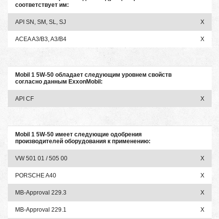
соответствует им:
API SN, SM, SL, SJ
X
ACEA A3/B3, A3/B4
X
Mobil 1 5W-50 обладает следующим уровнем свойств
согласно данным ExxonMobil:
API CF
X
Mobil 1 5W-50 имеет следующие одобрения
производителей оборудования к применению:
VW 501 01 / 505 00
X
PORSCHE A40
X
MB-Approval 229.3
X
MB-Approval 229.1
X