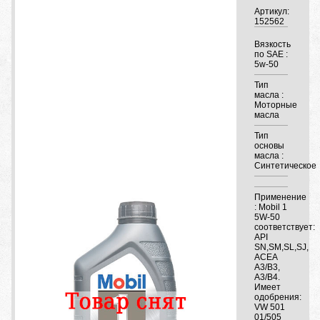
Артикул:
152562
Вязкость
по SAE :
5w-50
Тип
масла :
Моторные
масла
Тип
основы
масла :
Синтетическое
Применение
: Mobil 1
5W-50
соответствует:
API
SN,SM,SL,SJ,
ACEA
A3/B3,
A3/B4.
Имеет
одобрения:
VW 501
01/505