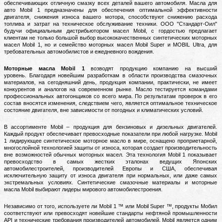
обеспечивающих отличную смазку всех деталей вашего автомобиля.
Масла для
авто Mobil 1 предназначены для обеспечения оптимальной эффективности
двигателя, снижения износа вашего мотора, способствуют снижению расхода
топлива и затрат на техническое обслуживание техники.
ООО "Стандарт-Оил"
будучи официальным дистрибьютором масел Mobil, с гордостью предлагает
клиентам не только большой выбор высококачественных синтетических моторных
масел Mobil 1, но и семейство моторных масел Mobil Super и MOBIL Ultra, для
требовательных автомобилистов и ежедневного вождения.
Моторные масла Mobil 1
возводят продукцию компанию на высший
уровень.
Благодаря новейшим разработкам в области производства смазочных
материалов, на сегодняшний день, продукция компании, практически, не имеет
конкурентов и аналогов на современном рынке.
Масло тестируется командами
профессиональных автогонщиков со всего мира. По результатам проверок в его
состав вносятся изменения, следствием чего, является оптимальное техническое
состояние двигателя, вне зависимости от погодных и климатических условий.
В ассортименте Mobil – продукция для бензиновых и дизельных двигателей.
Каждый продукт обеспечивает превосходные показатели при любой нагрузке.
Mobil
1 лидирующее синтетическое моторное масло в мире, оснащено проприетарной,
многослойной технологией защиты от износа, которая создает производительность
вне возможностей обычных моторных масел.
Эта технология Mobil 1 показывает
превосходство в самых жестких эталонах ведущих Японских
автомобилестроителей, производителей Европы и США, обеспечивая
исключительную защиту от износа двигателя при нормальных, или даже самых
экстремальных условиях.
Синтетические смазочные материалы и моторные
масла Mobil выбирают лидеры мирового автомобилестроения.
Независимо от того, используете ли Mobil 1 ™ или Mobil Super ™, продукты Мобил
соответствуют или превосходят новейшие стандарты нефтяной промышленности
API и технические требования производителей автомобилей.
Mobil является одним