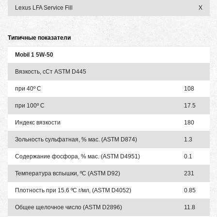
Lexus LFA Service Fill
X
Типичные показатели
Mobil 1 5W-50
Вязкость, сСт ASTM D445
при 40º C
108
при 100º C
17.5
Индекс вязкости
180
Зольность сульфатная, % мас. (ASTM D874)
1.3
Содержание фосфора, % мас. (ASTM D4951)
0.1
Температура вспышки, ºC (ASTM D92)
231
Плотность при 15.6 ºC г/мл, (ASTM D4052)
0.85
Общее щелочное число (ASTM D2896)
11.8