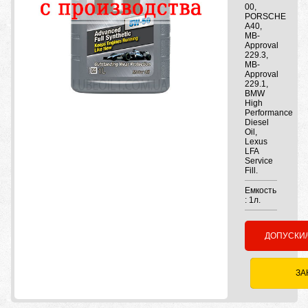
00,
PORSCHE
A40,
MB-
Approval
229.3,
MB-
Approval
229.1,
BMW
High
Performance
Diesel
Oil,
Lexus
LFA
Service
Fill.
Емкость
: 1л.
ДОПУСКИ
ЗА