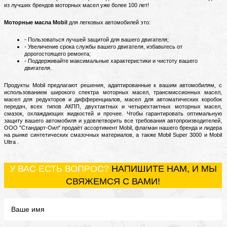
из лучших брендов моторных масел уже более 100 лет!
Моторные масла Mobil
для легковых автомобилей это:
Пользоваться лучшей защитой для вашего двигателя;
Увеличение срока службы вашего двигателя, избавьтесь от
дорогостоящего ремонта;
Поддерживайте максимальные характеристики и чистоту вашего
двигателя.
Пр
одукты Mobil предлагают решения, адаптированные к вашим автомобилям, с
использованием широкого спектра моторных масел, трансмиссионных масел,
масел для редукторов и дифференциалов, масел для автоматических коробок
передач, всех типов АКПП, двухтактных и четырехтактных моторных масел,
смазок, охлаждающих жидкостей и прочее.
Чтобы гарантировать оптимальную
защиту вашего автомобиля и удовлетворить все требования автопроизводителей,
ООО "Стандарт-Оил" продаёт ассортимент Mobil, флагман нашего бренда и лидера
на рынке синтетических смазочных материалов, а также Mobil Super 3000 и Mobil
Ultra .
У ВАС ЕСТЬ ВОПРОС?
НАПИШИТЕ НАМ, И МЫ
СВЯЖЕМСЯ С ВАМИ!