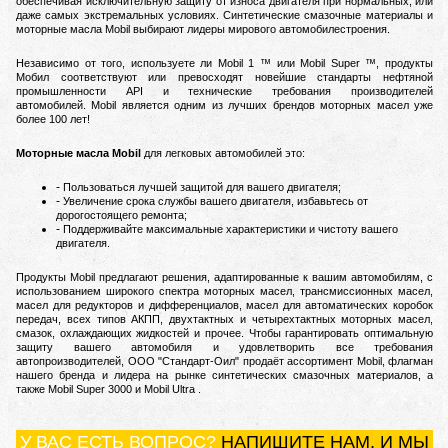
обеспечивая исключительную защиту от износа двигателя при нормальных, или
даже самых экстремальных условиях.
Синтетические смазочные материалы и
моторные масла Mobil выбирают лидеры мирового автомобилестроения.
Независимо от того, используете ли Mobil 1 ™ или Mobil Super ™, продукты
Мобил соответствуют или превосходят новейшие стандарты нефтяной
промышленности API и технические требования производителей
автомобилей.
Mobil является одним из лучших брендов моторных масел уже
более 100 лет!
Моторные масла Mobil
для легковых автомобилей это:
Пользоваться лучшей защитой для вашего двигателя;
Увеличение срока службы вашего двигателя, избавьтесь от
дорогостоящего ремонта;
Поддерживайте максимальные характеристики и чистоту вашего
двигателя.
Пр
одукты Mobil предлагают решения, адаптированные к вашим автомобилям, с
использованием широкого спектра моторных масел, трансмиссионных масел,
масел для редукторов и дифференциалов, масел для автоматических коробок
передач, всех типов АКПП, двухтактных и четырехтактных моторных масел,
смазок, охлаждающих жидкостей и прочее.
Чтобы гарантировать оптимальную
защиту вашего автомобиля и удовлетворить все требования
автопроизводителей, ООО "Стандарт-Оил" продаёт ассортимент Mobil, флагман
нашего бренда и лидера на рынке синтетических смазочных материалов, а
также Mobil Super 3000 и Mobil Ultra .
У ВАС ЕСТЬ ВОПРОС?
НАПИШИТЕ НАМ, И МЫ