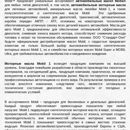
Mobil™ предлагает уникальный ассортимент
автомобильных масел Мобил
для любых типов двигателей, в том числе,
автомобильные моторные масла
для легковых автомобилей, минеральные масла линейки Mobil 1, а также
полусинтетические и синтетические масла Mobil.
Эти одобренные
автопроизводителями смазки для двигателей, трансмиссий, автоматических
коробок передач АКПП - ATF, основаны на новаторских технологиях,
обеспечивающих отличную смазку всех деталей вашего автомобиля.
Масла для
авто Mobil 1 предназначены для обеспечения оптимальной эффективности
двигателя, снижения износа вашего мотора, способствуют снижению расхода
топлива и затрат на техническое обслуживание техники.
ООО "Стандарт-Оил"
будучи официальным дистрибьютором масел Mobil, с гордостью предлагает
клиентам не только большой выбор высококачественных синтетических
моторных масел Mobil 1, но и семейство моторных масел Mobil Super и MOBIL
Ultra, для требовательных автомобилистов и ежедневного вождения.
Моторные масла Mobil 1
возводят продукцию компанию на высший
уровень.
Благодаря новейшим разработкам в области производства смазочных
материалов, на сегодняшний день, продукция компании, практически, не имеет
конкурентов и аналогов на современном рынке.
Масло тестируется командами
профессиональных автогонщиков со всего мира. По результатам проверок в его
состав вносятся изменения, следствием чего, является оптимальное
техническое состояние двигателя, вне зависимости от погодных и
климатических условий.
В ассортименте Mobil – продукция для бензиновых и дизельных двигателей.
Каждый продукт обеспечивает превосходные показатели при любой
нагрузке.
Mobil 1 лидирующее синтетическое моторное масло в мире, оснащено
проприетарной, многослойной технологией защиты от износа, которая создает
производительность вне возможностей обычных моторных масел.
Эта
технология Mobil 1 показывает превосходство в самых жестких эталонах
ведущих Японских автомобилестроителей, производителей Европы и США,