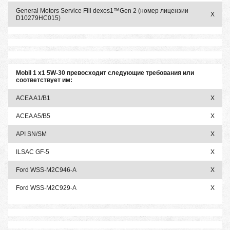
General Motors Service Fill dexos1™Gen 2 (номер лицензии
X
D10279HC015)
Mobil 1 x1 5W-30 превосходит следующие требования или
соответствует им:
ACEA A1/B1
X
ACEA A5/B5
X
API SN/SM
X
ILSAC GF-5
X
Ford WSS-M2C946-A
X
Ford WSS-M2C929-A
X