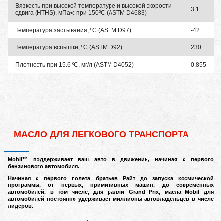
Вязкость при высокой температуре и высокой скорости
3.1
сдвига (HTHS), мПа•с при 150ºC (ASTM D4683)
Температура застывания, ºC (ASTM D97)
-42
Температура вспышки, ºC (ASTM D92)
230
Плотность при 15.6 ºC, мг/л (ASTM D4052)
0.855
МАСЛО ДЛЯ ЛЕГКОВОГО ТРАНСПОРТА
M
obil™ поддерживает ваш авто в движении, начиная с первого
бензинового автомобиля.
Начиная с первого полета братьев Райт до запуска космической
программы, от первых, примитивных машин, до современных
автомобилей, в том числе, для ралли Grand Prix, масла Mobil для
автомобилей постоянно удерживает миллионы автовладельцев в числе
лидеров.