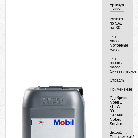
Артикул:
153393
Вязкость
по SAE :
5w-30
Тип
масла :
Моторные
масла
Тип
основы
масла :
Синтетическое
Отрасль
Применение
:
Одобрения
Mobil 1
x1 5W-
30:
General
Motors
Service
Fill
dexos1™.
Превосходит/