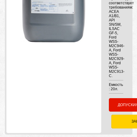
соответствует
требованиям:
ACEA
A1/B1,
API
SN/SM,
ILSAC
GF-5,
Ford
WSS-
M2C946-
A, Ford
WSS-
M2C929-
A, Ford
WSS-
M2C913-
C.
Емкость
: 20л.
ДОПУСКИ
ЗА