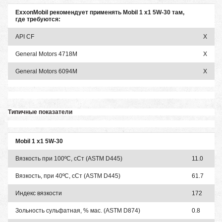
ExxonMobil рекомендует применять Mobil 1 x1 5W-30 там,
где требуются:
API CF
X
General Motors 4718M
X
General Motors 6094M
X
Типичные показатели
Mobil 1 x1 5W-30
Вязкость при 100ºC, сСт (ASTM D445)
11.0
Вязкость, при 40ºC, сСт (ASTM D445)
61.7
Индекс вязкости
172
Зольность сульфатная, % мас. (ASTM D874)
0.8