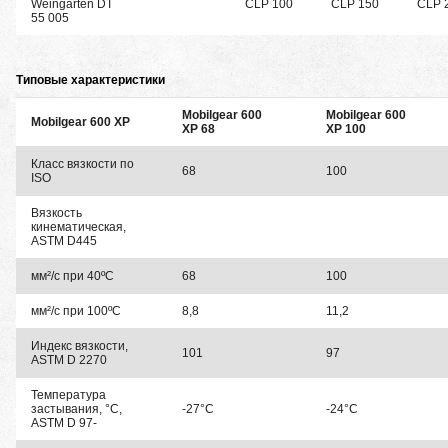
Weingarten DT
CLP 100
CLP 150
CLP 
55 005
Типовые характеристики
Mobilgear 600
Mobilgear 600
Mobilgear 600 XP
XP 68
XP 100
Класс вязкости по
68
100
ISO
Вязкость
кинематическая,
ASTM D445
мм²/с при 40ºC
68
100
мм²/с при 100ºC
8,8
11,2
Индекс вязкости,
101
97
ASTM D 2270
Температура
застывания, °C,
-27°C
-24°C
ASTM D 97-