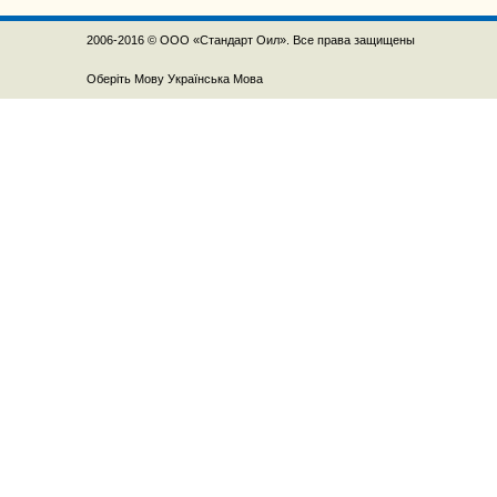
2006-2016 © ООО «Стандарт Оил». Все права защищены
Оберіть Мову
Українська Мова