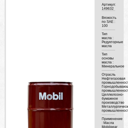
Артикул:
149632
Вязкость
по SAE :
100
Тип
масла :
Редукторные
масла
Тип
основы
масла :
Минеральное
Отрасль
Нефтегазовая
промышленнос
Горнодобываю
промышленнос
Целлюлозно-
бумажное
производство
Металлургичес
промышленнос
Применение
: Масла
Mobilgear