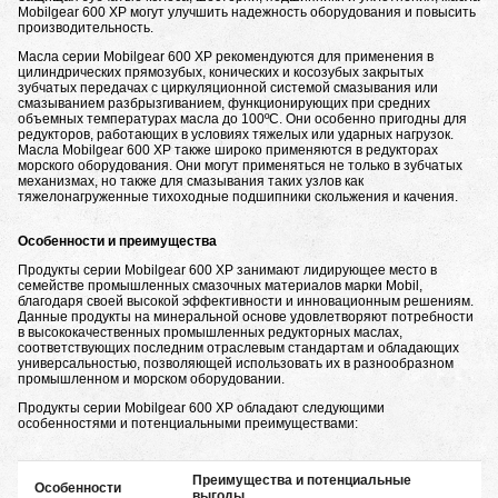
Mobilgear 600 XP могут улучшить надежность оборудования и повысить
производительность.
Масла серии Mobilgear 600 XP рекомендуются для применения в
цилиндрических прямозубых, конических и косозубых закрытых
зубчатых передачах с циркуляционной системой смазывания или
смазыванием разбрызгиванием, функционирующих при средних
объемных температурах масла до 100ºC. Они особенно пригодны для
редукторов, работающих в условиях тяжелых или ударных нагрузок.
Масла Mobilgear 600 ХР также широко применяются в редукторах
морского оборудования. Они могут применяться не только в зубчатых
механизмах, но также для смазывания таких узлов как
тяжелонагруженные тихоходные подшипники скольжения и качения.
Особенности и преимущества
Продукты серии Mobilgear 600 XP занимают лидирующее место в
семействе промышленных смазочных материалов марки Mobil,
благодаря своей высокой эффективности и инновационным решениям.
Данные продукты на минеральной основе удовлетворяют потребности
в высококачественных промышленных редукторных маслах,
соответствующих последним отраслевым стандартам и обладающих
универсальностью, позволяющей использовать их в разнообразном
промышленном и морском оборудовании.
Продукты серии Mobilgear 600 XP обладают следующими
особенностями и потенциальными преимуществами:
Преимущества и потенциальные
Особенности
выгоды