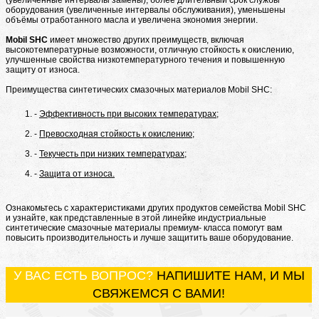
(увеличенные интервалы замены), более длительный срок службы
оборудования (увеличенные интервалы обслуживания), уменьшены
объёмы отработанного масла и увеличена экономия энергии.
Mobil SHC
имеет множество других преимуществ, включая
высокотемпературные возможности, отличную стойкость к окислению,
улучшенные свойства низкотемпературного течения и повышенную
защиту от износа.
Преимущества синтетических смазочных материалов Mobil SHC:
Эффективность при высоких температурах;
Превосходная стойкость к окислению;
Текучесть при низких температурах;
Защита от износа.
Ознакомьтесь с характеристиками других продуктов семейства Mobil SHC
и узнайте, как представленные в этой линейке индустриальные
синтетические смазочные материалы премиум- класса помогут вам
повысить производительность и лучше защитить ваше оборудование.
У ВАС ЕСТЬ ВОПРОС?
НАПИШИТЕ НАМ, И МЫ
СВЯЖЕМСЯ С ВАМИ!