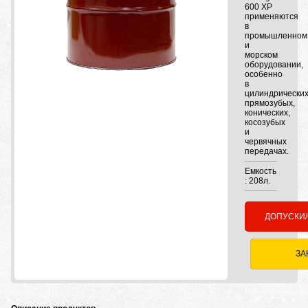
600 XP
применяются
в
промышленном
и
морском
оборудовании,
особенно
в
цилиндрически
прямозубых,
конических,
косозубых
и
червячных
передачах.
Емкость
: 208л.
ДОПУСКИ
ЗА