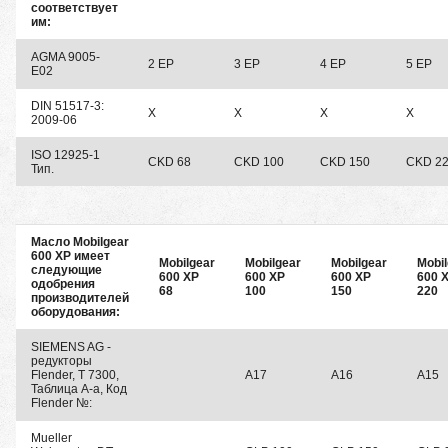
соответствует
им:
AGMA 9005-
2 EP
3 EP
4 EP
5 EP
E02
DIN 51517-3:
X
X
X
X
2009-06
ISO 12925-1
CKD 68
CKD 100
CKD 150
CKD 2
Тип.
Масло Mobilgear
600 XP имеет
Mobilgear
Mobilgear
Mobilgear
Mobi
следующие
600 XP
600 XP
600 XP
600 
одобрения
68
100
150
220
производителей
оборудования:
SIEMENS AG -
редукторы
Flender, T 7300,
A17
A16
A15
Таблица A-а, Код
Flender №:
Mueller