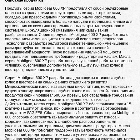
Описание продуктов
Продукты серии Mobilgear 600 ХР представляют собой редукторные
масла со сверхвысокими эксплуатационными характеристиками,
обладающие превосходными противозадирными свойствами,
способностью выдерживать большие нагрузки и предназначенные для
применения во всех типах промышленных закрытых редукторов с
системами циркуляционной смазывания или смазывания
разбрызгиванием. Серия продуктов Mobilgear 600 XP разработана с
опережением изменяющихся технологий исполнения редукторов.
Технологии разработки редукторов имеют тенденцию к уменьшению
размеров зубчатого механизма при сохранении значений
передаваемой мощности. Такое повышение удельной мощности
предъявляет повышенные требования к редукторным маслам. Масла
серии Mobilgear 600 XP разработаны для успешной работы в тяжелых
условиях, обеспечивая дополнительную защиту зубчатых колес и
шестерен, подшипников и уплотнений.
Серия Mobilgear 600 XP разработана для защиты от износа зубьев
колес и шестерен на самых ранних стадиях его развития.
Микроскопический износ, называемый микропиттинг, может привести к
существенному повреждению зубьев колес и шестерен. Характеристики
продуктов серии Mobilgear 600 XP превышают отраслевые требования
к редукторным маслам по защите подшипников от износа.
Действительно, масла серии Mobilgear 600 XP обеспечивают почти 15-
кратную защиту от износа, при оценке в соответствии с отраслевым
стандартом FAG FE8. Сбалансированный состав масел серии Mobilgear
600 способен обеспечить как максимальную защиту от износа и
коррозии, так совместимость с наиболее распространенными
уплотнительными материалами, применяемыми в редукторах. Масла
Mobilgear 600 XP помогают поддерживать целостность материалов
уплотнений, предотвращая тем самым утечки масла и загрязнение.
Защищая зубчатые колеса, шестерни, подшипники и уплотнения, масла