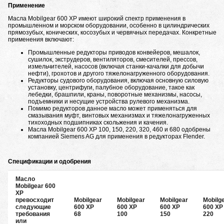
Применение
Масла Mobilgear 600 XP имеют широкий спектр применения в
промышленном и морском оборудовании, особенно в цилиндрических
прямозубых, конических, косозубых и червячных передачах. Конкретные
применения включают:
Промышленные редукторы приводов конвейеров, мешалок,
сушилок, экструдеров, вентиляторов, смесителей, прессов,
измельчителей, насосов (включая станки-качалки для добычи
нефти), грохотов и другого тяжелонагруженного оборудования.
Редукторы судового оборудования, включая основную силовую
установку, центрифуги, палубное оборудование, такое как
лебедки, брашпили, краны, поворотные механизмы, насосы,
подъемники и несущие устройства рулевого механизма.
Помимо редукторов данное масло может применяться для
смазывания муфт, винтовых механизмах и тяжелонагруженных
тихоходных подшипниках скольжения и качения.
Масла Mobilgear 600 XP 100, 150, 220, 320, 460 и 680 одобрены
компанией Siemens AG для применения в редукторах Flender.
Спецификации и одобрения
Масло
Mobilgear 600
XP
превосходит
Mobilgear
Mobilgear
Mobilgear
Mobilg
следующие
600 XP
600 XP
600 XP
600 XP
требования
68
100
150
220
или