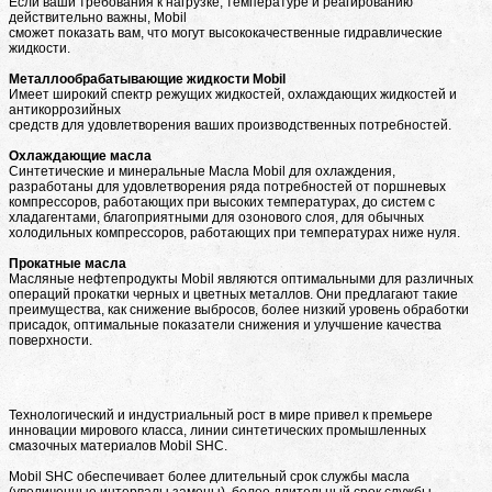
Если ваши требования к нагрузке, температуре и реагированию
действительно важны, Mobil
сможет показать вам, что могут высококачественные гидравлические
жидкости.
Металлообрабатывающие жидкости Mobil
Имеет широкий спектр режущих жидкостей, охлаждающих жидкостей и
антикоррозийных
средств для удовлетворения ваших производственных потребностей.
Охлаждающие масла
Синтетические и минеральные Масла Mobil для охлаждения,
разработаны для удовлетворения ряда потребностей от поршневых
компрессоров, работающих при высоких температурах, до систем с
хладагентами, благоприятными для озонового слоя, для обычных
холодильных компрессоров, работающих при температурах ниже нуля.
Прокатные масла
Масляные нефтепродукты Mobil являются оптимальными для различных
операций прокатки черных и цветных металлов. Они предлагают такие
преимущества, как снижение выбросов, более низкий уровень обработки
присадок, оптимальные показатели снижения и улучшение качества
поверхности.
Технологический и индустриальный рост в мире привел к премьере
инновации мирового класса, линии синтетических промышленных
смазочных материалов Mobil SHC.
Mobil SHC обеспечивает более длительный срок службы масла