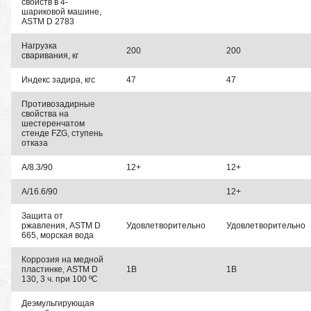
свойств в 4-
шариковой машине,
ASTM D 2783
Нагрузка
200
200
сваривания, кг
Индекс задира, кгс
47
47
Противозадирные
свойства на
шестеренчатом
стенде FZG, ступень
отказа
A/8.3/90
12+
12+
A/16.6/90
12+
Защита от
ржавления, ASTM D
Удовлетворительно
Удовлетворительно
665, морская вода
Коррозия на медной
пластинке, ASTM D
1B
1B
130, 3 ч. при 100 ºС
Деэмульгирующая