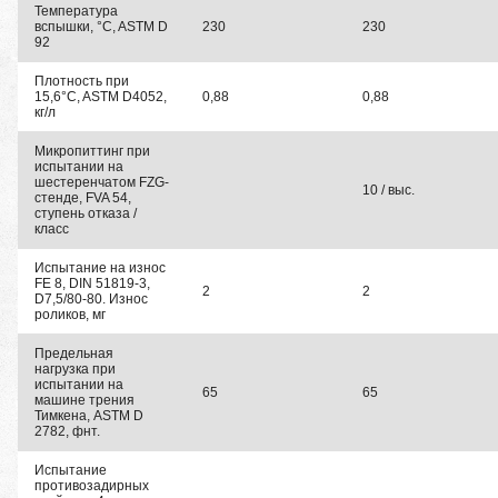
Температура
вспышки, °C, ASTM D
230
230
92
Плотность при
15,6°C, ASTM D4052,
0,88
0,88
кг/л
Микропиттинг при
испытании на
шестеренчатом FZG-
10 / выс.
стенде, FVA 54,
ступень отказа /
класс
Испытание на износ
FE 8, DIN 51819-3,
2
2
D7,5/80-80. Износ
роликов, мг
Предельная
нагрузка при
испытании на
65
65
машине трения
Тимкена, ASTM D
2782, фнт.
Испытание
противозадирных