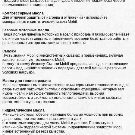
Продукты Mobil разработаны для удовлетворения практически любого
промышленного применения:
Компрессорные масла
Для отличной защиты от нагрева и отложений - используйте
минеральные и синтетические масла Mobil.
Газовые моторные масла
Наша полная линейка моторных масел с природным газом обеспечивает
отличную чистоту двигателя, увеличение времени безотказной работы и
расширенные интервалы капитального ремонта.
Смазки
Пусть знания Mobil о консистентных смазках и применениях, включая
запатентованную технологию Mobil,
помогут вашему бизнесу. Смазки Mobil предназначены для оптимизации
работы подшипников, зубчатых передач и деталей машин в различных
условиях нагрузки.
Масла для теплопередачи
Mobil предлагает высококачественные минеральные теплоносители для
открытых или закрытых систем, с основными функциями, которые вам
нужны - отличная эффективность теплопередачи, высокая
термостойкость и стойкость к окислению, а также отличные свойства
низкотемпературного течения.
Гидравлические масла
Меньшие системы, обеспечивающие большую мощность при высоких
давлениях, при экстремальных температурах ...
это знакомые нагрузки для масел Mobil и для вас. Поскольку нет
«типичной» гидравлической системы, гидравлические жидкости Mobil
имеют встроенный резерв качества.