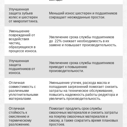
Улучшенная
защита зубьев
Меньший износ шестерен и подшипников
колес и шестерен
сокращает неожиданные простои.
от микропиттинга.
Уменьшение
повреждений от
Увеличение срока службы подшипников
воздействия
до 22% снижает необходимость в их
частиц,
замене и повышает производительность.
образующихся в
процессе износа.
Улучшенная
Увеличение срока службы подшипников
защита
приводит к повышению
подшипников от
производительности.
износа.
Отличная
Уменьшение утечек, расхода масла и
совместимость с
попадания загрязнений помогает снизить
различными
затраты на техническое обслуживание,
уплотнительными
повысить надежность работы редуктора и
материалами.
увеличить производительность.
Отличная
Помогает продлить срок службы
стойкость к
смазочных материалов и снизить затраты
окислению и
на покупку смазочных материалов и
термическому
смазку, а также сократить время плановых
разложению.
простоев.