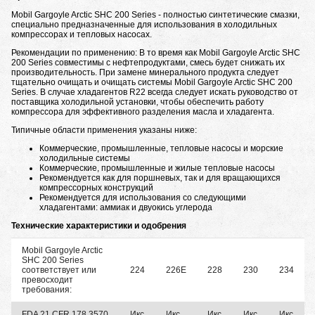
Mobil Gargoyle Arctic SHC 200 Series - полностью синтетические смазки,
специально предназначенные для использования в холодильных
компрессорах и тепловых насосах.
Рекомендации по применению: В то время как Mobil Gargoyle Arctic SHC
200 Series совместимы с нефтепродуктами, смесь будет снижать их
производительность. При замене минерального продукта следует
тщательно очищать и очищать системы Mobil Gargoyle Arctic SHC 200
Series. В случае хладагентов R22 всегда следует искать руководство от
поставщика холодильной установки, чтобы обеспечить работу
компрессора для эффективного разделения масла и хладагента.
Типичные области применения указаны ниже:
Коммерческие, промышленные, тепловые насосы и морские
холодильные системы
Коммерческие, промышленные и жилые тепловые насосы
Рекомендуется как для поршневых, так и для вращающихся
компрессорных конструкций
Рекомендуется для использования со следующими
хладагентами: аммиак и двуокись углерода
Технические характеристики и одобрения
Mobil Gargoyle Arctic
SHC 200 Series
соответствует или
224
226E
228
230
234
превосходит
требования:
FDA 21 CFR 178.3570
Икс
Икс
Икс
Икс
Икс