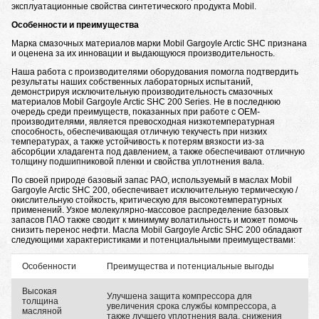
эксплуатационные свойства синтетического продукта Mobil.
Особенности и преимущества
Марка смазочных материалов марки Mobil Gargoyle Arctic SHC признана
и оценена за их инновации и выдающуюся производительность.
Наша работа с производителями оборудования помогла подтвердить
результаты наших собственных лабораторных испытаний,
демонстрируя исключительную производительность смазочных
материалов Mobil Gargoyle Arctic SHC 200 Series. Не в последнюю
очередь среди преимуществ, показанных при работе с OEM-
производителями, является превосходная низкотемпературная
способность, обеспечивающая отличную текучесть при низких
температурах, а также устойчивость к потерям вязкости из-за
абсорбции хладагента под давлением, а также обеспечивают отличную
толщину подшипниковой пленки и свойства уплотнения вала.
По своей природе базовый запас PAO, используемый в маслах Mobil
Gargoyle Arctic SHC 200, обеспечивает исключительную термическую /
окислительную стойкость, критическую для высокотемпературных
применений. Узкое молекулярно-массовое распределение базовых
запасов ПАО также сводит к минимуму волатильность и может помочь
снизить перенос нефти. Масла Mobil Gargoyle Arctic SHC 200 обладают
следующими характеристиками и потенциальными преимуществами:
Особенности
Преимущества и потенциальные выгоды
Высокая
Улучшена защита компрессора для
толщина
увеличения срока службы компрессора, а
масляной
также лучшего уплотнения вала, снижения