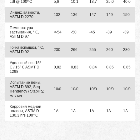
cSt @ 100º C
5,6
10,1
13,7
25,0
40,0
Индекс вязкости,
132
136
147
149
150
ASTM D 2270
Температура
застывания, ° C,
<-54
-50
-45
-39
-39
ASTM D 97
Точка вспышки, ° C,
230
266
255
260
280
ASTM D 92
Удельный вес 15º
C / 15º C ASMT D
0,82
0,83
0,84
0,85
0,85
1298
Испытание пены,
ASTM D 892, Seq
10/0
10/0
10/0
10/0
10/0
ITendency / Stability,
мл / мл
Коррозия медной
полосы, ASTM D
1A
1A
1A
1A
1A
130,3 hrs 100º C