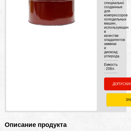
специально
созданные
для
компрессоров
холодильных
машин,
использующих
в
качестве
хладагентов
аммиак
и
диоксид
углерода.
Емкость
: 208л.
ДОПУСКИ
ЗА
Описание продукта