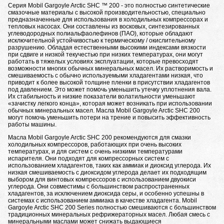
Серия Mobil Gargoyle Arctic SHC ™ 200 - это полностью синтетические
смазочные материалы с высокой производительностью, специально
предназначенные для использования в холодильных компрессорах и
тепловых насосах. Они составлены из восковых, синтезированных
углеводородных полиальфаолефинов (ПАО), которые обладают
исключительной устойчивостью к термическому / окислительному
разрушению. Обладая естественными высокими индексами вязкости
при сдвиге и низкой текучестью при низких температурах, они могут
работать в тяжелых условиях эксплуатации, которые превосходят
возможности многих обычных минеральных масел. Их растворимость и
смешиваемость с обычно используемыми хладагентами низкая, что
приводит к более высокой толщине пленки в присутствии хладагентов
под давлением. Это может помочь уменьшить утечку уплотнения вала.
Их стабильность и низкие показатели волатильности уменьшают
«зачистку легкого конца», которая может возникать при использовании
обычных минеральных масел. Масла Mobil Gargoyle Arctic SHC 200
могут помочь уменьшить потери на трение и повысить эффективность
работы машины.
Масла Mobil Gargoyle Arctic SHC 200 рекомендуются для смазки
холодильных компрессоров, работающих при очень высоких
температурах, и для систем с очень низкими температурами
испарителя. Они подходят для компрессорных систем с
использованием хладагентов, таких как аммиак и диоксид углерода. Их
низкая смешиваемость с диоксидом углерода делает их подходящим
выбором для винтовых компрессоров с использованием двуокиси
углерода. Они совместимы с большинством распространенных
хладагентов, за исключением диоксида серы, и особенно успешны в
системах с использованием аммиака в качестве хладагента. Mobil
Gargoyle Arctic SHC 200 Series полностью смешиваются с большинством
традиционных минеральных рефрижераторных масел. Любая смесь с
минеральными маслами может снижать выдающиеся