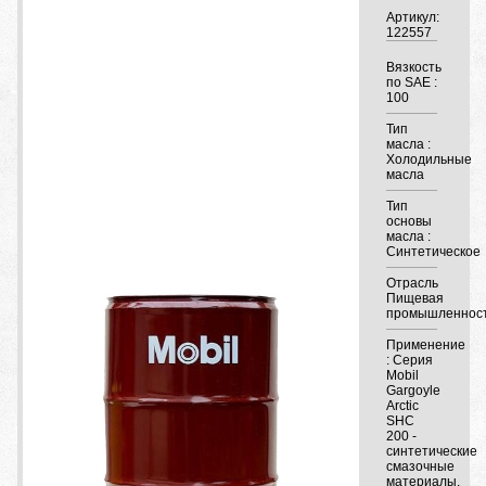
Артикул:
122557
Вязкость
по SAE :
100
Тип
масла :
Холодильные
масла
Тип
основы
масла :
Синтетическое
Отрасль
Пищевая
промышленнос
Применение
: Серия
Mobil
Gargoyle
Arctic
SHC
200 -
синтетические
смазочные
материалы,