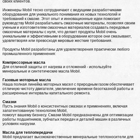
своих клиентов.
Инженеры Mobil тесно сотрудничают с ведущими разработчиками
оборудования для уникального понимания их новых технологий и
требований к смазке. Этот опыт и инновационные идеи помогают
руководству Mobil разрабатывать смазочные материалы, позволяя своим
ученым и изготовителям смазочных материалов создавать передовые
смазочные материалы с нуля, что делает продукты Mobil очень
уникальными и эффективными в оборудовании которое они смазывают,
удовлетворяя или превосходя мировые жесткие требования.
Продукты Mobil разработаны для удовлетворения практически любого
промышленного применения:
Компрессорные масла
Для отличной защиты от нагрева и отложений - используйте
минеральные и синтетические масла Mobil.
Газовые моторные масла
Наша полная линейка моторных масел с природным газом обеспечивает
отличную чистоту двигателя, увеличение времени безотказной работы и
расширенные интервалы капитального ремонта.
Смазки
Пусть знания Mobil о консистентных смазках и применениях, включая
запатентованную технологию Mobil,
помогут вашему бизнесу. Смазки Mobil предназначены для оптимизации
работы подшипников, зубчатых передач и деталей машин в различных
условиях нагрузки.
Масла для теплопередачи
Mobil предлагает высококачественные минеральные теплоносители для