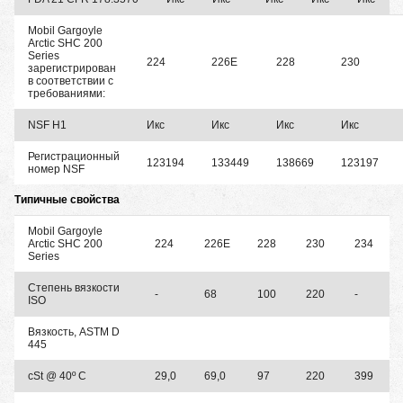
Mobil Gargoyle
Arctic SHC 200
Series
224
226E
228
230
зарегистрирован
в соответствии с
требованиями:
NSF H1
Икс
Икс
Икс
Икс
Регистрационный
123194
133449
138669
123197
номер NSF
Типичные свойства
Mobil Gargoyle
Arctic SHC 200
224
226E
228
230
234
Series
Степень вязкости
-
68
100
220
-
ISO
Вязкость, ASTM D
445
cSt @ 40º C
29,0
69,0
97
220
399