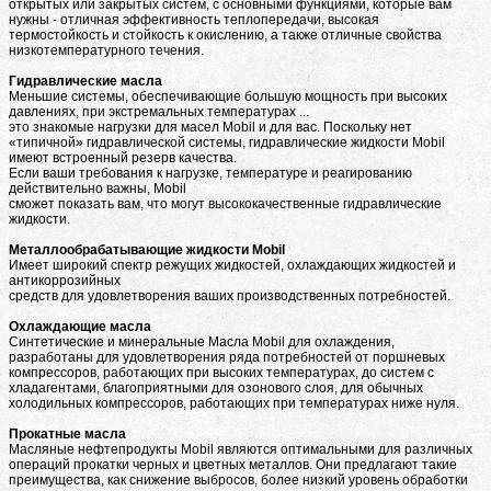
открытых или закрытых систем, с основными функциями, которые вам
нужны - отличная эффективность теплопередачи, высокая
термостойкость и стойкость к окислению, а также отличные свойства
низкотемпературного течения.
Гидравлические масла
Меньшие системы, обеспечивающие большую мощность при высоких
давлениях, при экстремальных температурах ...
это знакомые нагрузки для масел Mobil и для вас. Поскольку нет
«типичной» гидравлической системы, гидравлические жидкости Mobil
имеют встроенный резерв качества.
Если ваши требования к нагрузке, температуре и реагированию
действительно важны, Mobil
сможет показать вам, что могут высококачественные гидравлические
жидкости.
Металлообрабатывающие жидкости Mobil
Имеет широкий спектр режущих жидкостей, охлаждающих жидкостей и
антикоррозийных
средств для удовлетворения ваших производственных потребностей.
Охлаждающие масла
Синтетические и минеральные Масла Mobil для охлаждения,
разработаны для удовлетворения ряда потребностей от поршневых
компрессоров, работающих при высоких температурах, до систем с
хладагентами, благоприятными для озонового слоя, для обычных
холодильных компрессоров, работающих при температурах ниже нуля.
Прокатные масла
Масляные нефтепродукты Mobil являются оптимальными для различных
операций прокатки черных и цветных металлов. Они предлагают такие
преимущества, как снижение выбросов, более низкий уровень обработки