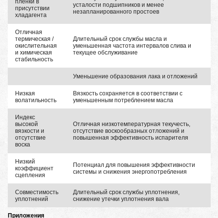
пленки в
усталости подшипников и менее
присутствии
незапланированного простоев
хладагента
Отличная
термическая /
Длительный срок службы масла и
окислительная
уменьшенная частота интервалов слива и
и химическая
текущее обслуживание
стабильность
Уменьшение образования лака и отложений
Низкая
Вязкость сохраняется в соответствии с
волатильность
уменьшенным потреблением масла
Индекс
высокой
Отличная низкотемпературная текучесть,
вязкости и
отсутствие воскообразных отложений и
отсутствие
повышенная эффективность испарителя
воска
Низкий
Потенциал для повышения эффективности
коэффициент
системы и снижения энергопотребления
сцепления
Совместимость
Длительный срок службы уплотнения,
уплотнений
снижение утечки уплотнения вала
Приложения