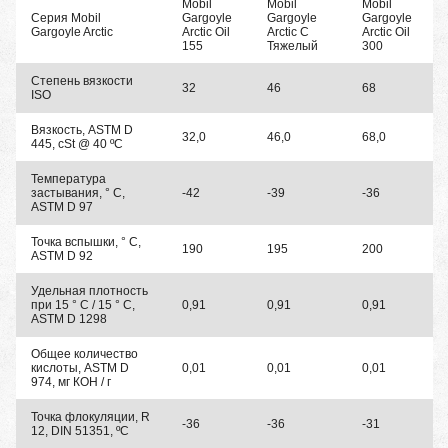
Mobil
Mobil
Mobil
Серия Mobil
Gargoyle
Gargoyle
Gargoyle
Gargoyle Arctic
Arctic Oil
Arctic C
Arctic Oil
155
Тяжелый
300
Степень вязкости
32
46
68
ISO
Вязкость, ASTM D
32,0
46,0
68,0
445, cSt @ 40 ºC
Температура
застывания, ° C,
-42
-39
-36
ASTM D 97
Точка вспышки, ° C,
190
195
200
ASTM D 92
Удельная плотность
при 15 ° С / 15 ° С,
0,91
0,91
0,91
ASTM D 1298
Общее количество
кислоты, ASTM D
0,01
0,01
0,01
974, мг КОН / г
Точка флокуляции, R
-36
-36
-31
12, DIN 51351, ºC