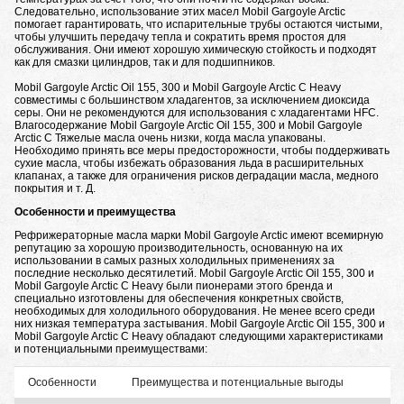
Следовательно, использование этих масел Mobil Gargoyle Arctic
помогает гарантировать, что испарительные трубы остаются чистыми,
чтобы улучшить передачу тепла и сократить время простоя для
обслуживания. Они имеют хорошую химическую стойкость и подходят
как для смазки цилиндров, так и для подшипников.
Mobil Gargoyle Arctic Oil 155, 300 и Mobil Gargoyle Arctic C Heavy
совместимы с большинством хладагентов, за исключением диоксида
серы. Они не рекомендуются для использования с хладагентами HFC.
Влагосодержание Mobil Gargoyle Arctic Oil 155, 300 и Mobil Gargoyle
Arctic C Тяжелые масла очень низки, когда масла упакованы.
Необходимо принять все меры предосторожности, чтобы поддерживать
сухие масла, чтобы избежать образования льда в расширительных
клапанах, а также для ограничения рисков деградации масла, медного
покрытия и т. Д.
Особенности и преимущества
Рефрижераторные масла марки Mobil Gargoyle Arctic имеют всемирную
репутацию за хорошую производительность, основанную на их
использовании в самых разных холодильных применениях за
последние несколько десятилетий. Mobil Gargoyle Arctic Oil 155, 300 и
Mobil Gargoyle Arctic C Heavy были пионерами этого бренда и
специально изготовлены для обеспечения конкретных свойств,
необходимых для холодильного оборудования. Не менее всего среди
них низкая температура застывания. Mobil Gargoyle Arctic Oil 155, 300 и
Mobil Gargoyle Arctic C Heavy обладают следующими характеристиками
и потенциальными преимуществами:
Особенности
Преимущества и потенциальные выгоды