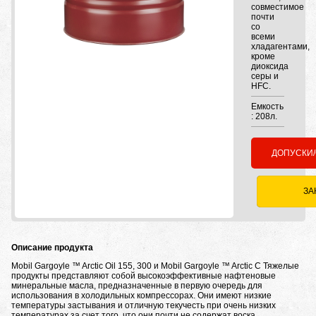
совместимое
почти
со
всеми
хладагентами,
кроме
диоксида
серы и
HFC.
Емкость
: 208л.
ДОПУСКИ
ЗА
Описание продукта
Mobil Gargoyle ™ Arctic Oil 155, 300 и Mobil Gargoyle ™ Arctic C Тяжелые
продукты представляют собой высокоэффективные нафтеновые
минеральные масла, предназначенные в первую очередь для
использования в холодильных компрессорах. Они имеют низкие
температуры застывания и отличную текучесть при очень низких
температурах за счет того, что они почти не содержат воска.