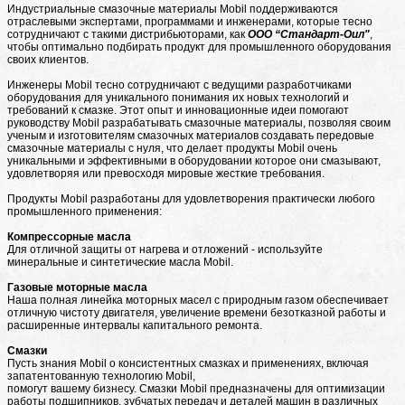
Индустриальные смазочные материалы Mobil поддерживаются
отраслевыми экспертами, программами и инженерами, которые тесно
сотрудничают с такими дистрибьюторами, как
ООО “Стандарт-Оил"
,
чтобы оптимально подбирать продукт для промышленного оборудования
своих клиентов.
Инженеры Mobil тесно сотрудничают с ведущими разработчиками
оборудования для уникального понимания их новых технологий и
требований к смазке. Этот опыт и инновационные идеи помогают
руководству Mobil разрабатывать смазочные материалы, позволяя своим
ученым и изготовителям смазочных материалов создавать передовые
смазочные материалы с нуля, что делает продукты Mobil очень
уникальными и эффективными в оборудовании которое они смазывают,
удовлетворяя или превосходя мировые жесткие требования.
Продукты Mobil разработаны для удовлетворения практически любого
промышленного применения:
Компрессорные масла
Для отличной защиты от нагрева и отложений - используйте
минеральные и синтетические масла Mobil.
Газовые моторные масла
Наша полная линейка моторных масел с природным газом обеспечивает
отличную чистоту двигателя, увеличение времени безотказной работы и
расширенные интервалы капитального ремонта.
Смазки
Пусть знания Mobil о консистентных смазках и применениях, включая
запатентованную технологию Mobil,
помогут вашему бизнесу. Смазки Mobil предназначены для оптимизации
работы подшипников, зубчатых передач и деталей машин в различных