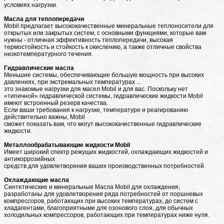
условиях нагрузки.
Масла для теплопередачи
Mobil предлагает высококачественные минеральные теплоносители для
открытых или закрытых систем, с основными функциями, которые вам
нужны - отличная эффективность теплопередачи, высокая
термостойкость и стойкость к окислению, а также отличные свойства
низкотемпературного течения.
Гидравлические масла
Меньшие системы, обеспечивающие большую мощность при высоких
давлениях, при экстремальных температурах ...
это знакомые нагрузки для масел Mobil и для вас. Поскольку нет
«типичной» гидравлической системы, гидравлические жидкости Mobil
имеют встроенный резерв качества.
Если ваши требования к нагрузке, температуре и реагированию
действительно важны, Mobil
сможет показать вам, что могут высококачественные гидравлические
жидкости.
Металлообрабатывающие жидкости Mobil
Имеет широкий спектр режущих жидкостей, охлаждающих жидкостей и
антикоррозийных
средств для удовлетворения ваших производственных потребностей.
Охлаждающие масла
Синтетические и минеральные Масла Mobil для охлаждения,
разработаны для удовлетворения ряда потребностей от поршневых
компрессоров, работающих при высоких температурах, до систем с
хладагентами, благоприятными для озонового слоя, для обычных
холодильных компрессоров, работающих при температурах ниже нуля.