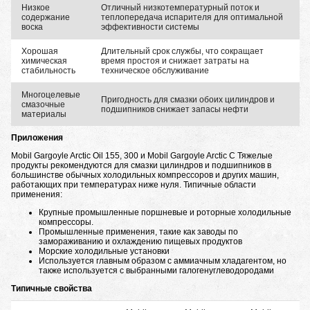
Низкое
Отличный низкотемпературный поток и
содержание
теплопередача испарителя для оптимальной
воска
эффективности системы
Хорошая
Длительный срок службы, что сокращает
химическая
время простоя и снижает затраты на
стабильность
техническое обслуживание
Многоцелевые
Пригодность для смазки обоих цилиндров и
смазочные
подшипников снижает запасы нефти
материалы
Приложения
Mobil Gargoyle Arctic Oil 155, 300 и Mobil Gargoyle Arctic C Тяжелые
продукты рекомендуются для смазки цилиндров и подшипников в
большинстве обычных холодильных компрессоров и других машин,
работающих при температурах ниже нуля. Типичные области
применения:
Крупные промышленные поршневые и роторные холодильные
компрессоры.
Промышленные применения, такие как заводы по
замораживанию и охлаждению пищевых продуктов
Морские холодильные установки
Используется главным образом с аммиачным хладагентом, но
также используется с выбранными галогенуглеводородами
Типичные свойства