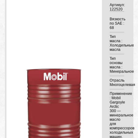
Артикул:
122520
Вязкость
по SAE :
68
Тип
масла :
Холодильные
масла
Тип
основы
масла :
Минеральное
Отрасль
Многоцелевая
Применение
: Mobil
Gargoyle
Arctic
300 —
минеральное
масло
для
компрессоров
холодильных
машин,